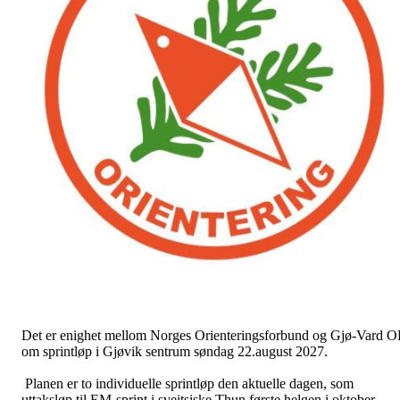
Det er enighet mellom Norges Orienteringsforbund og Gjø-Vard O
om sprintløp i Gjøvik sentrum søndag 22.august 2027.
Planen er to individuelle sprintløp den aktuelle dagen, som
uttaksløp til EM-sprint i sveitsiske Thun første helgen i oktober