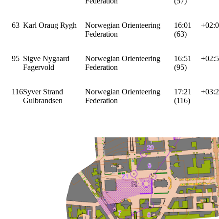
Federation
(57)
63
Karl Oraug Rygh
Norwegian Orienteering
16:01
+02:
Federation
(63)
95
Sigve Nygaard
Norwegian Orienteering
16:51
+02:
Fagervold
Federation
(95)
116
Syver Strand
Norwegian Orienteering
17:21
+03:
Gulbrandsen
Federation
(116)