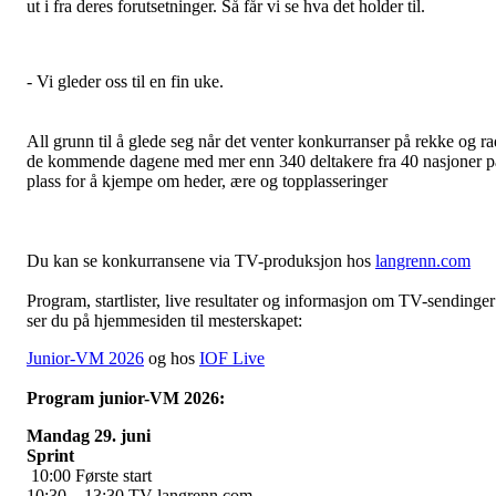
ut i fra deres forutsetninger. Så får vi se hva det holder til.
- Vi gleder oss til en fin uke.
All grunn til å glede seg når det venter konkurranser på rekke og ra
de kommende dagene med mer enn 340 deltakere fra 40 nasjoner p
plass for å kjempe om heder, ære og topplasseringer
Du kan se konkurransene via TV-produksjon hos
langrenn.com
Program, startlister, live resultater og informasjon om TV-sendinger
ser du på hjemmesiden til mesterskapet:
Junior-VM 2026
og hos
IOF Live
Program junior-VM 2026:
Mandag 29. juni
Sprint
10:00 Første start
10:30 – 13:30 TV langrenn.com