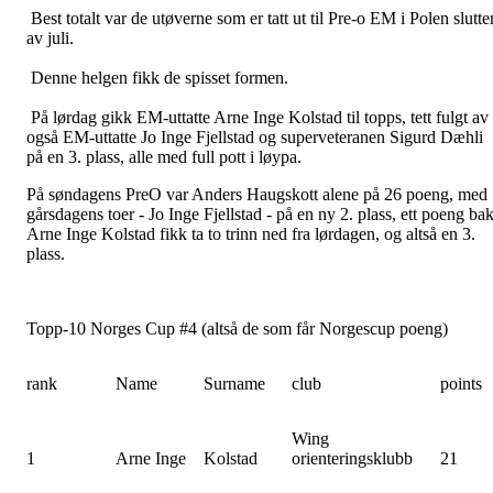
Best totalt var de utøverne som er tatt ut til Pre-o EM i Polen slutte
av juli.
Denne helgen fikk de spisset formen.
På lørdag gikk EM-uttatte Arne Inge Kolstad til topps, tett fulgt av
også EM-uttatte Jo Inge Fjellstad og superveteranen Sigurd Dæhli
på en 3. plass, alle med full pott i løypa.
På søndagens PreO var Anders Haugskott alene på 26 poeng, med
gårsdagens toer - Jo Inge Fjellstad - på en ny 2. plass, ett poeng bak
Arne Inge Kolstad fikk ta to trinn ned fra lørdagen, og altså en 3.
plass.
Topp-10 Norges Cup #4 (altså de som får Norgescup poeng)
rank
Name
Surname
club
points
Wing
1
Arne Inge
Kolstad
orienteringsklubb
21