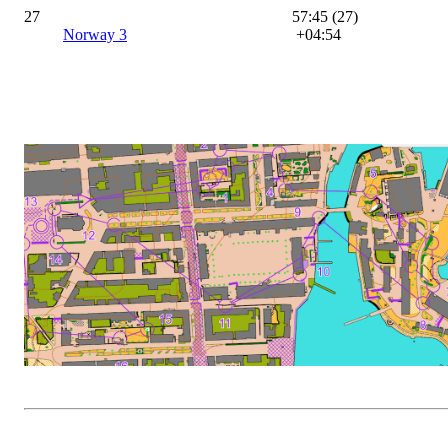
27
57:45 (27)
Norway 3
+04:54