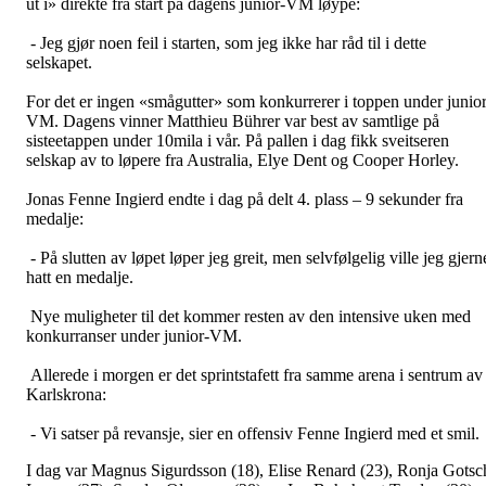
ut i» direkte fra start på dagens junior-VM løype:
- Jeg gjør noen feil i starten, som jeg ikke har råd til i dette
selskapet.
For det er ingen «smågutter» som konkurrerer i toppen under junior
VM. Dagens vinner Matthieu Bührer var best av samtlige på
sisteetappen under 10mila i vår. På pallen i dag fikk sveitseren
selskap av to løpere fra Australia, Elye Dent og Cooper Horley.
Jonas Fenne Ingierd endte i dag på delt 4. plass – 9 sekunder fra
medalje:
- På slutten av løpet løper jeg greit, men selvfølgelig ville jeg gjern
hatt en medalje.
Nye muligheter til det kommer resten av den intensive uken med
konkurranser under junior-VM.
Allerede i morgen er det sprintstafett fra samme arena i sentrum av
Karlskrona:
- Vi satser på revansje, sier en offensiv Fenne Ingierd med et smil.
I dag var Magnus Sigurdsson (18), Elise Renard (23), Ronja Gotsc