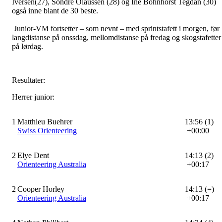
Iversen(27), Sondre Olaussen (28) og Ine Bohnhorst Tegdan (30)
også inne blant de 30 beste.
Junior-VM fortsetter – som nevnt – med sprintstafett i morgen, før
langdistanse på onssdag, mellomdistanse på fredag og skogstafetter
på lørdag.
Resultater:
Herrer junior:
1
Matthieu Buehrer
13:56 (1)
Swiss Orienteering
+00:00
2
Elye Dent
14:13 (2)
Orienteering Australia
+00:17
2
Cooper Horley
14:13 (=)
Orienteering Australia
+00:17