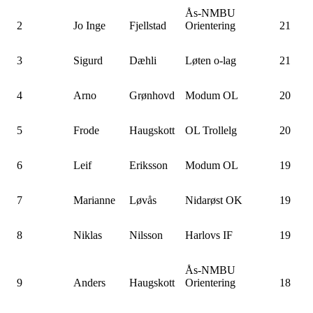
Ås-NMBU
2
Jo Inge
Fjellstad
Orientering
21
3
Sigurd
Dæhli
Løten o-lag
21
4
Arno
Grønhovd
Modum OL
20
5
Frode
Haugskott
OL Trollelg
20
6
Leif
Eriksson
Modum OL
19
7
Marianne
Løvås
Nidarøst OK
19
8
Niklas
Nilsson
Harlovs IF
19
Ås-NMBU
9
Anders
Haugskott
Orientering
18