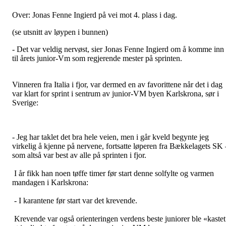
Over: Jonas Fenne Ingierd på vei mot 4. plass i dag.
(se utsnitt av løypen i bunnen)
- Det var veldig nervøst, sier Jonas Fenne Ingierd om å komme inn
til årets junior-Vm som regjerende mester på sprinten.
Vinneren fra Italia i fjor, var dermed en av favorittene når det i dag
var klart for sprint i sentrum av junior-VM byen Karlskrona, sør i
Sverige:
- Jeg har taklet det bra hele veien, men i går kveld begynte jeg
virkelig å kjenne på nervene, fortsatte løperen fra Bækkelagets SK 
som altså var best av alle på sprinten i fjor.
I år fikk han noen tøffe timer før start denne solfylte og varmen
mandagen i Karlskrona:
- I karantene før start var det krevende.
Krevende var også orienteringen verdens beste juniorer ble «kastet