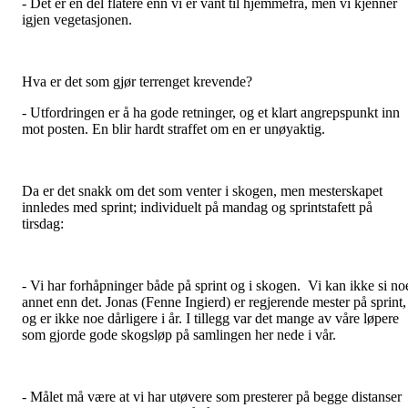
- Det er en del flatere enn vi er vant til hjemmefra, men vi kjenner
igjen vegetasjonen.
Hva er det som gjør terrenget krevende?
- Utfordringen er å ha gode retninger, og et klart angrepspunkt inn
mot posten. En blir hardt straffet om en er unøyaktig.
Da er det snakk om det som venter i skogen, men mesterskapet
innledes med sprint; individuelt på mandag og sprintstafett på
tirsdag:
- Vi har forhåpninger både på sprint og i skogen. Vi kan ikke si no
annet enn det. Jonas (Fenne Ingierd) er regjerende mester på sprint,
og er ikke noe dårligere i år. I tillegg var det mange av våre løpere
som gjorde gode skogsløp på samlingen her nede i vår.
- Målet må være at vi har utøvere som presterer på begge distanser