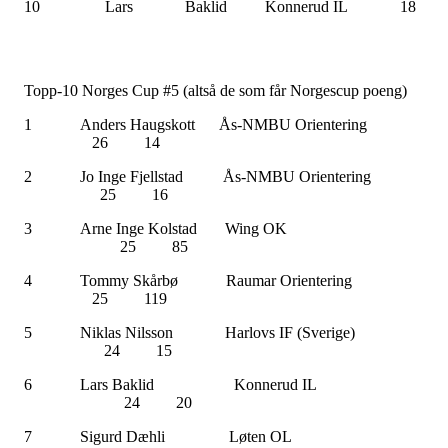
10
Lars
Baklid
Konnerud IL
18
Topp-10 Norges Cup #5 (altså de som får Norgescup poeng)
1 Anders Haugskott Ås-NMBU Orienterin
26 14
2 Jo Inge Fjellstad Ås-NMBU Orienterin
25 16
3 Arne Inge Kolstad Wing O
25 85
4 Tommy Skårbø Raumar Orienterin
25 119
5 Niklas Nilsson Harlovs IF (Sverige
24 15
6 Lars Baklid Konnerud I
24 20
7 Sigurd Dæhli Løten O