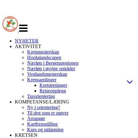
Veksle
navigasjon
NYHETER
AKTIVITET
Kretsmesterskap
Hordalandscupen
Nærløp i Bergensregionen
Nærløp i øvrige områder
Vestlandsmesterskap
Kretssamlinger
Kretstreninger
Reiseopplegg
Turorientering
KOMPETANSE/LÆRING
Ny i orientering?
Til deg som er utøver
Arrangør
Kartfremstilling
Kurs og utdanning
KRETSEN