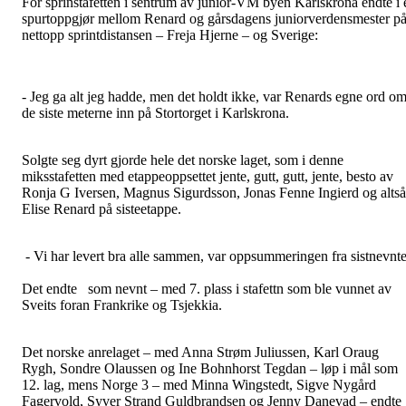
For sprinstafetten i sentrum av junior-VM byen Karlskrona endte i 
spurtoppgjør mellom Renard og gårsdagens juniorverdensmester p
nettopp sprintdistansen – Freja Hjerne – og Sverige:
- Jeg ga alt jeg hadde, men det holdt ikke, var Renards egne ord o
de siste meterne inn på Stortorget i Karlskrona.
Solgte seg dyrt gjorde hele det norske laget, som i denne
miksstafetten med etappeoppsettet jente, gutt, gutt, jente, besto av
Ronja G Iversen, Magnus Sigurdsson, Jonas Fenne Ingierd og altså
Elise Renard på sisteetappe.
- Vi har levert bra alle sammen, var oppsummeringen fra sistnevnte
Det endte som nevnt – med 7. plass i stafettn som ble vunnet av
Sveits foran Frankrike og Tsjekkia.
Det norske anrelaget – med Anna Strøm Juliussen, Karl Oraug
Rygh, Sondre Olaussen og Ine Bohnhorst Tegdan – løp i mål som
12. lag, mens Norge 3 – med Minna Wingstedt, Sigve Nygård
Fagervold, Syver Strand Guldbrandsen og Jenny Danevad – endte