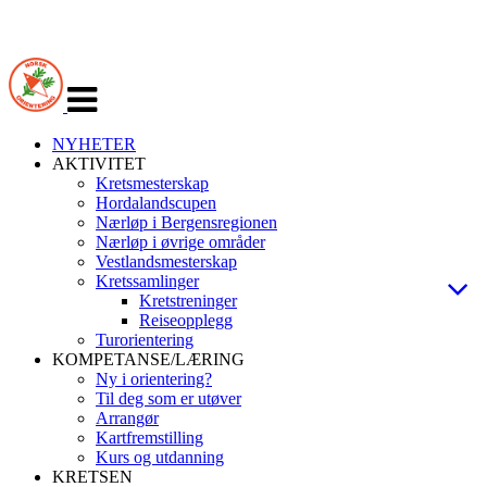
Veksle
navigasjon
NYHETER
AKTIVITET
Kretsmesterskap
Hordalandscupen
Nærløp i Bergensregionen
Nærløp i øvrige områder
Vestlandsmesterskap
Kretssamlinger
Kretstreninger
Reiseopplegg
Turorientering
KOMPETANSE/LÆRING
Ny i orientering?
Til deg som er utøver
Arrangør
Kartfremstilling
Kurs og utdanning
KRETSEN