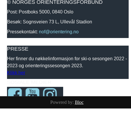
© NORGES ORIENTERINGSFORBUND
Post: Postboks 5000, 0840 Oslo
Besøk: Sognsveien 73 L, Ullevål Stadion
Pressekontakt:
nof@orientering.no
PRESSE
Her finner du nøkkelinformasjon for ski-o sesongen 2022 -
2023 og orienteringssesongen 2023.
Klikk her
SOSIALE MEDIER
Powered by:
Bloc