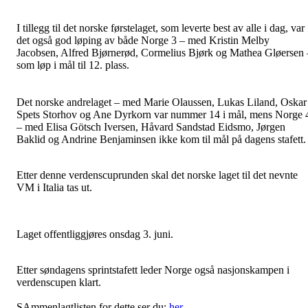
I tillegg til det norske førstelaget, som leverte best av alle i dag, var
det også god løping av både Norge 3 – med Kristin Melby
Jacobsen, Alfred Bjørnerød, Cormelius Bjørk og Mathea Gløersen 
som løp i mål til 12. plass.
Det norske andrelaget – med Marie Olaussen, Lukas Liland, Oskar
Spets Storhov og Ane Dyrkorn var nummer 14 i mål, mens Norge 
– med Elisa Götsch Iversen, Håvard Sandstad Eidsmo, Jørgen
Baklid og Andrine Benjaminsen ikke kom til mål på dagens stafett.
Etter denne verdenscuprunden skal det norske laget til det nevnte
VM i Italia tas ut.
Laget offentliggjøres onsdag 3. juni.
Etter søndagens sprintstafett leder Norge også nasjonskampen i
verdenscupen klart.
SAmmenlagtlisten for dette ser du:
her