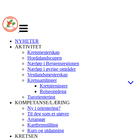
Veksle
navigasjon
NYHETER
AKTIVITET
Kretsmesterskap
Hordalandscupen
Nærløp i Bergensregionen
Nærløp i øvrige områder
Vestlandsmesterskap
Kretssamlinger
Kretstreninger
Reiseopplegg
Turorientering
KOMPETANSE/LÆRING
Ny i orientering?
Til deg som er utøver
Arrangør
Kartfremstilling
Kurs og utdanning
KRETSEN