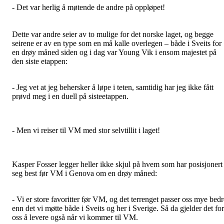
- Det var herlig å møtende de andre på oppløpet!
Dette var andre seier av to mulige for det norske laget, og begge
seirene er av en type som en må kalle overlegen – både i Sveits for
en drøy måned siden og i dag var Young Vik i ensom majestet på
den siste etappen:
- Jeg vet at jeg behersker å løpe i teten, samtidig har jeg ikke fått
prøvd meg i en duell på sisteetappen.
- Men vi reiser til VM med stor selvtillit i laget!
Kasper Fosser legger heller ikke skjul på hvem som har posisjonert
seg best før VM i Genova om en drøy måned:
- Vi er store favoritter før VM, og det terrenget passer oss mye bedr
enn det vi møtte både i Sveits og her i Sverige. Så da gjelder det for
oss å levere også når vi kommer til VM.