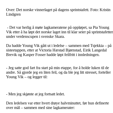
Over: Det norske vinnerlaget på dagens sprintstafett. Foto: Kristin
Lindgren
- Det var herlig å møte lagkameratene på oppløpet, sa Pia Young
Vik etter å ha løpt det norske laget inn til klar seier på sprintstafette
under verdenscupen i svenske Skara.
Da hadde Young Vik gått ut i ledelse – sammen med Tsjekkia – på
sisteetappen, etter at Victoria Hæstad Bjørnstad, Eirik Langedal
Brevik og Kasper Fosser hadde løpt feilfritt i innledningen.
- Jeg satte god fart fra start på min etappe, for å holde luken til de
andre. Så gjorde jeg en liten feil, og da ble jeg litt stresset, forteller
Young Vik – og legger til:
- Men jeg skjønte at jeg fortsatt ledet.
Den ledelsen var etter hvert drøye halvminuttet, før hun definerte
over mål – sammen med sine lagkamerater: