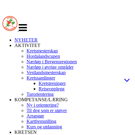
Veksle
navigasjon
NYHETER
AKTIVITET
Kretsmesterskap
Hordalandscupen
Nærløp i Bergensregionen
Nærløp i øvrige områder
Vestlandsmesterskap
Kretssamlinger
Kretstreninger
Reiseopplegg
Turorientering
KOMPETANSE/LÆRING
Ny i orientering?
Til deg som er utøver
Arrangør
Kartfremstilling
Kurs og utdanning
KRETSEN