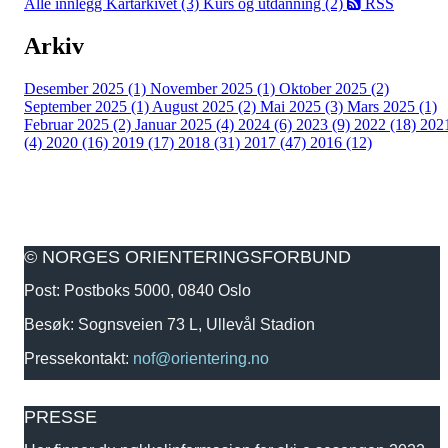
Alle innlegg
Kartarkivet (3)
Kurs og utdanning (2)
RSS
Arkiv
Desember 2025 (1)
November 2025 (1)
Oktober 2025 (2)
September 2025 (1)
August 2025 (2)
Mai 2025 (3)
Mars 2025 (1)
Februar 2025 (2)
Januar 2025 (4)
2024 (6)
2023 (9)
2022 (18)
202
(4)
2020 (16)
2019 (17)
2018 (31)
2017 (47)
2016 (12)
© NORGES ORIENTERINGSFORBUND
Post: Postboks 5000, 0840 Oslo
Besøk: Sognsveien 73 L, Ullevål Stadion
Pressekontakt:
nof@orientering.no
PRESSE