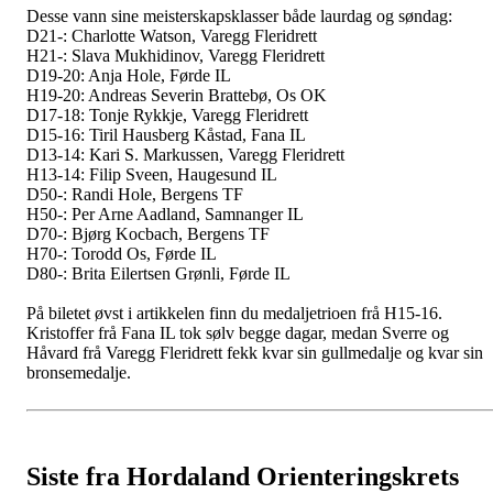
Desse vann sine meisterskapsklasser både laurdag og søndag:
D21-: Charlotte Watson, Varegg Fleridrett
H21-: Slava Mukhidinov, Varegg Fleridrett
D19-20: Anja Hole, Førde IL
H19-20: Andreas Severin Brattebø, Os OK
D17-18: Tonje Rykkje, Varegg Fleridrett
D15-16: Tiril Hausberg Kåstad, Fana IL
D13-14: Kari S. Markussen, Varegg Fleridrett
H13-14: Filip Sveen, Haugesund IL
D50-: Randi Hole, Bergens TF
H50-: Per Arne Aadland, Samnanger IL
D70-: Bjørg Kocbach, Bergens TF
H70-: Torodd Os, Førde IL
D80-: Brita Eilertsen Grønli, Førde IL
På biletet øvst i artikkelen finn du medaljetrioen frå H15-16.
Kristoffer frå Fana IL tok sølv begge dagar, medan Sverre og
Håvard frå Varegg Fleridrett fekk kvar sin gullmedalje og kvar sin
bronsemedalje.
Siste fra Hordaland Orienteringskrets