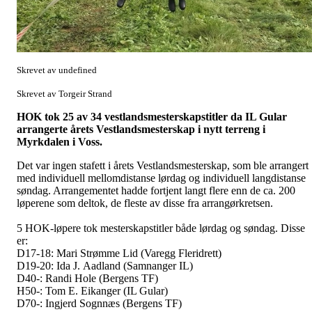
Skrevet av undefined
Skrevet av Torgeir Strand
HOK tok 25 av 34 vestlandsmesterskapstitler da IL Gular
arrangerte årets Vestlandsmesterskap i nytt terreng i
Myrkdalen i Voss.
Det var ingen stafett i årets Vestlandsmesterskap, som ble arrangert
med individuell mellomdistanse lørdag og individuell langdistanse
søndag. Arrangementet hadde fortjent langt flere enn de ca. 200
løperene som deltok, de fleste av disse fra arrangørkretsen.
5 HOK-løpere tok mesterskapstitler både lørdag og søndag. Disse
er:
D17-18: Mari Strømme Lid (Varegg Fleridrett)
D19-20: Ida J. Aadland (Samnanger IL)
D40-: Randi Hole (Bergens TF)
H50-: Tom E. Eikanger (IL Gular)
D70-: Ingjerd Sognnæs (Bergens TF)