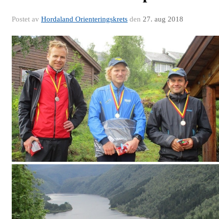
Postet av
Hordaland Orienteringskrets
den
27. aug 2018