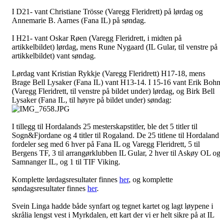
I D21- vant Christiane Trösse (Varegg Fleridrett) på lørdag og
Annemarie B. Aarnes (Fana IL) på søndag.
I H21- vant Oskar Røen (Varegg Fleridrett, i midten på
artikkelbildet) lørdag, mens Rune Nygaard (IL Gular, til venstre på
artikkelbildet) vant søndag.
Lørdag vant Kristian Rykkje (Varegg Fleridrett) H17-18, mens
Brage Bell Lysaker (Fana IL) vant H13-14. I 15-16 vant Erik Boh
(Varegg Fleridrett, til venstre på bildet under) lørdag, og Birk Bell
Lysaker (Fana IL, til høyre på bildet under) søndag:
I tillegg til Hordalands 25 mesterskapstitler, ble det 5 titler til
Sogn&Fjordane og 4 titler til Rogaland. De 25 titlene til Hordaland
fordeler seg med 6 hver på Fana IL og Varegg Fleridrett, 5 til
Bergens TF, 3 til arrangørklubben IL Gular, 2 hver til Askøy OL o
Samnanger IL, og 1 til TIF Viking.
Komplette lørdagsresultater finnes
her
, og komplette
søndagsresultater finnes
her
.
Svein Linga hadde både synfart og tegnet kartet og lagt løypene i
skrålia lengst vest i Myrkdalen, ett kart der vi er helt sikre på at IL