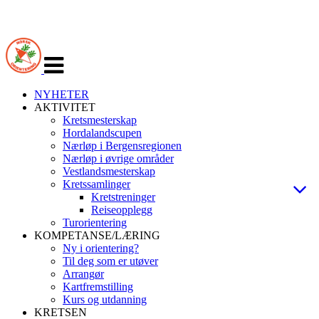
Veksle
navigasjon
NYHETER
AKTIVITET
Kretsmesterskap
Hordalandscupen
Nærløp i Bergensregionen
Nærløp i øvrige områder
Vestlandsmesterskap
Kretssamlinger
Kretstreninger
Reiseopplegg
Turorientering
KOMPETANSE/LÆRING
Ny i orientering?
Til deg som er utøver
Arrangør
Kartfremstilling
Kurs og utdanning
KRETSEN