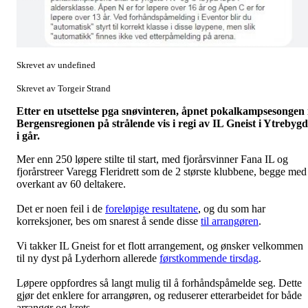
Skrevet av undefined
Skrevet av Torgeir Strand
Etter en utsettelse pga snøvinteren, åpnet pokalkampsesongen 
Bergensregionen på strålende vis i regi av IL Gneist i Ytrebyg
i går.
Mer enn 250 løpere stilte til start, med fjorårsvinner Fana IL og
fjorårstreer Varegg Fleridrett som de 2 største klubbene, begge med 
overkant av 60 deltakere.
Det er noen feil i de
foreløpige resultatene
, og du som har
korreksjoner, bes om snarest å sende disse
til arrangøren
.
Vi takker IL Gneist for et flott arrangement, og ønsker velkommen
til ny dyst på Lyderhorn allerede
førstkommende tirsdag
.
Løpere oppfordres så langt mulig til å forhåndspåmelde seg. Dette
gjør det enklere for arrangøren, og reduserer etterarbeidet for både
arrangør og krets.