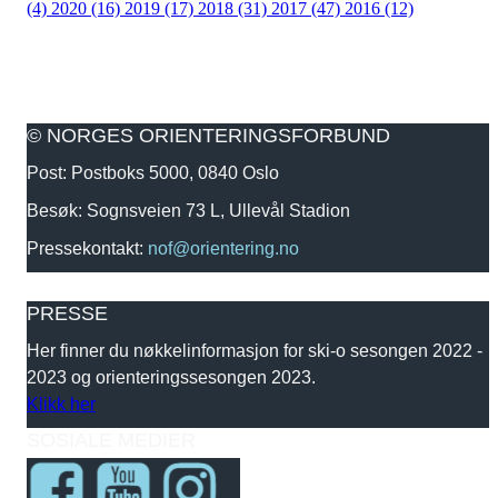
(4)
2020 (16)
2019 (17)
2018 (31)
2017 (47)
2016 (12)
© NORGES ORIENTERINGSFORBUND
Post: Postboks 5000, 0840 Oslo
Besøk: Sognsveien 73 L, Ullevål Stadion
Pressekontakt:
nof@orientering.no
PRESSE
Her finner du nøkkelinformasjon for ski-o sesongen 2022 -
2023 og orienteringssesongen 2023.
Klikk her
SOSIALE MEDIER