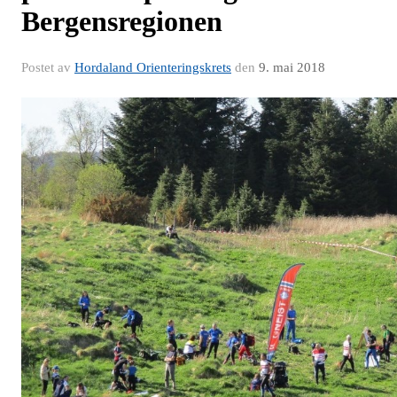
Bergensregionen
Postet av
Hordaland Orienteringskrets
den
9. mai 2018