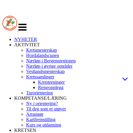
Veksle
navigasjon
NYHETER
AKTIVITET
Kretsmesterskap
Hordalandscupen
Nærløp i Bergensregionen
Nærløp i øvrige områder
Vestlandsmesterskap
Kretssamlinger
Kretstreninger
Reiseopplegg
Turorientering
KOMPETANSE/LÆRING
Ny i orientering?
Til deg som er utøver
Arrangør
Kartfremstilling
Kurs og utdanning
KRETSEN