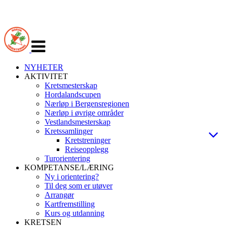
Veksle
navigasjon
NYHETER
AKTIVITET
Kretsmesterskap
Hordalandscupen
Nærløp i Bergensregionen
Nærløp i øvrige områder
Vestlandsmesterskap
Kretssamlinger
Kretstreninger
Reiseopplegg
Turorientering
KOMPETANSE/LÆRING
Ny i orientering?
Til deg som er utøver
Arrangør
Kartfremstilling
Kurs og utdanning
KRETSEN