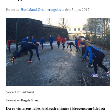
Postet av
Hordaland Orienteringskrets
den
5. des 2017
Skrevet av undefined
Skrevet av Torgeir Strand
Da er vinterens felles lørdagstreninger i Bergensområdet på