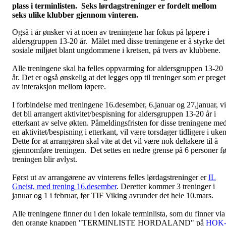
plass i terminlisten. Seks lørdagstreninger er fordelt mellom
seks ulike klubber gjennom vinteren.
Også i år ønsker vi at noen av treningene har fokus på løpere i
aldersgruppen 13-20 år. Målet med disse treningene er å styrke det
sosiale miljøet blant ungdommene i kretsen, på tvers av klubbene.
Alle treningene skal ha felles oppvarming for aldersgruppen 13-20
år. Det er også ønskelig at det legges opp til treninger som er preget
av interaksjon mellom løpere.
I forbindelse med treningene 16.desember, 6.januar og 27,januar, vi
det bli arrangert aktivitet/bespisning for aldersgruppen 13-20 år i
etterkant av selve økten. Påmeldingsfristen for disse treningene me
en aktivitet/bespisning i etterkant, vil være torsdager tidligere i uken
Dette for at arrangøren skal vite at det vil være nok deltakere til å
gjennomføre treningen. Det settes en nedre grense på 6 personer fø
treningen blir avlyst.
Først ut av arrangørene av vinterens felles lørdagstreninger er
IL
Gneist, med trening 16.desember
. Deretter kommer 3 treninger i
januar og 1 i februar, før TIF Viking avrunder det hele 10.mars.
Alle treningene finner du i den lokale terminlista, som du finner via
den orange knappen "TERMINLISTE HORDALAND" på
HOK