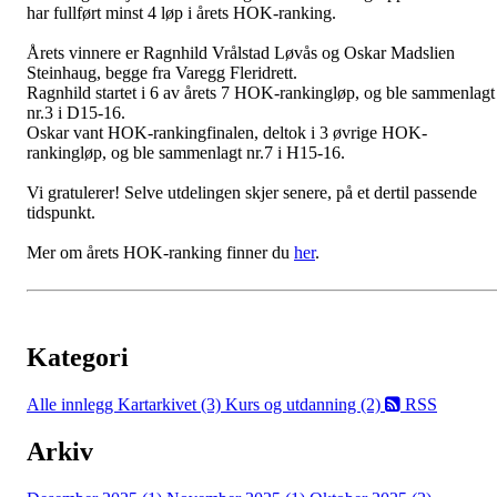
har fullført minst 4 løp i årets HOK-ranking.
Årets vinnere er Ragnhild Vrålstad Løvås og Oskar Madslien
Steinhaug, begge fra Varegg Fleridrett.
Ragnhild startet i 6 av årets 7 HOK-rankingløp, og ble sammenlagt
nr.3 i D15-16.
Oskar vant HOK-rankingfinalen, deltok i 3 øvrige HOK-
rankingløp, og ble sammenlagt nr.7 i H15-16.
Vi gratulerer! Selve utdelingen skjer senere, på et dertil passende
tidspunkt.
Mer om årets HOK-ranking finner du
her
.
Kategori
Alle innlegg
Kartarkivet (3)
Kurs og utdanning (2)
RSS
Arkiv