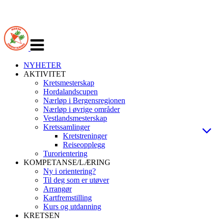
Veksle
navigasjon
NYHETER
AKTIVITET
Kretsmesterskap
Hordalandscupen
Nærløp i Bergensregionen
Nærløp i øvrige områder
Vestlandsmesterskap
Kretssamlinger
Kretstreninger
Reiseopplegg
Turorientering
KOMPETANSE/LÆRING
Ny i orientering?
Til deg som er utøver
Arrangør
Kartfremstilling
Kurs og utdanning
KRETSEN