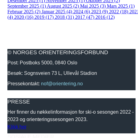
Desember 2025 (1)
November 2025 (1)
Oktober 2025 (2)
September 2025 (1)
August 2025 (2)
Mai 2025 (3)
Mars 2025 (1)
Februar 2025 (2)
Januar 2025 (4)
2024 (6)
2023 (9)
2022 (18)
202
(4)
2020 (16)
2019 (17)
2018 (31)
2017 (47)
2016 (12)
© NORGES ORIENTERINGSFORBUND
Post: Postboks 5000, 0840 Oslo
Besøk: Sognsveien 73 L, Ullevål Stadion
Pressekontakt:
nof@orientering.no
PRESSE
Her finner du nøkkelinformasjon for ski-o sesongen 2022 -
2023 og orienteringssesongen 2023.
Klikk her
SOSIALE MEDIER