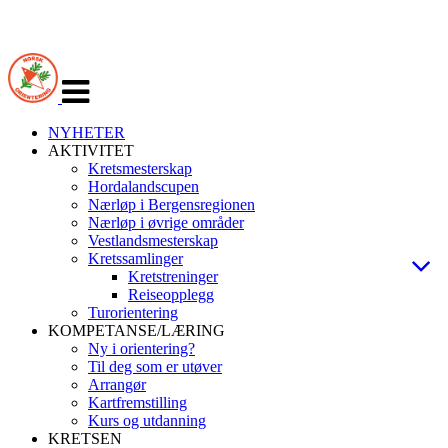
Veksle
navigasjon
NYHETER
AKTIVITET
Kretsmesterskap
Hordalandscupen
Nærløp i Bergensregionen
Nærløp i øvrige områder
Vestlandsmesterskap
Kretssamlinger
Kretstreninger
Reiseopplegg
Turorientering
KOMPETANSE/LÆRING
Ny i orientering?
Til deg som er utøver
Arrangør
Kartfremstilling
Kurs og utdanning
KRETSEN