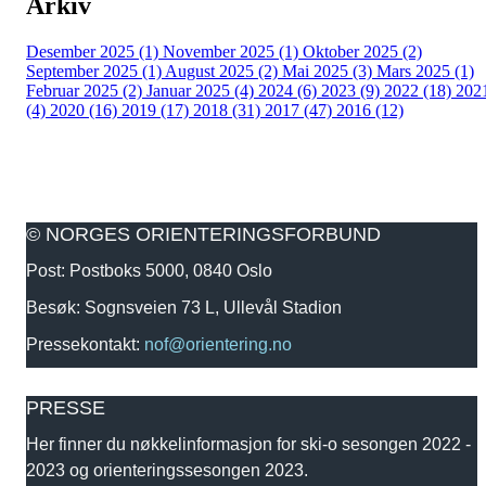
Arkiv
Desember 2025 (1)
November 2025 (1)
Oktober 2025 (2)
September 2025 (1)
August 2025 (2)
Mai 2025 (3)
Mars 2025 (1)
Februar 2025 (2)
Januar 2025 (4)
2024 (6)
2023 (9)
2022 (18)
202
(4)
2020 (16)
2019 (17)
2018 (31)
2017 (47)
2016 (12)
© NORGES ORIENTERINGSFORBUND
Post: Postboks 5000, 0840 Oslo
Besøk: Sognsveien 73 L, Ullevål Stadion
Pressekontakt:
nof@orientering.no
PRESSE
Her finner du nøkkelinformasjon for ski-o sesongen 2022 -
2023 og orienteringssesongen 2023.