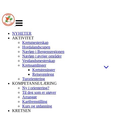
Veksle
navigasjon
NYHETER
AKTIVITET
Kretsmesterskap
Hordalandscupen
Nærløp i Bergensregionen
Nærløp i øvrige områder
Vestlandsmesterskap
Kretssamlinger
Kretstreninger
Reiseopplegg
Turorientering
KOMPETANSE/LÆRING
Ny i orientering?
Til deg som er utøver
Arrangør
Kartfremstilling
Kurs og utdanning
KRETSEN