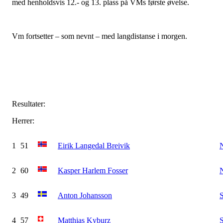
med henholdsvis 12.- og 13. plass på VMs første øvelse.
Vm fortsetter – som nevnt – med langdistanse i morgen.
Resultater:
Herrer:
1
51
Eirik Langedal Breivik
2
60
Kasper Harlem Fosser
3
49
Anton Johansson
4
57
Matthias Kyburz
S