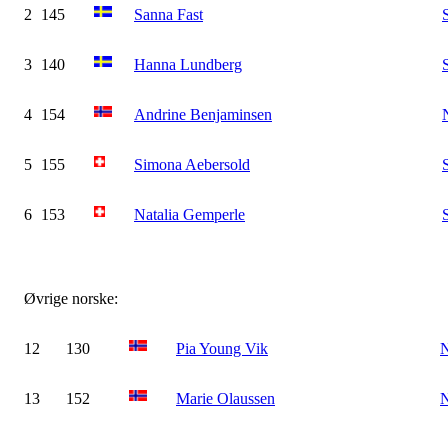
2
145
Sanna Fast
3
140
Hanna Lundberg
4
154
Andrine Benjaminsen
5
155
Simona Aebersold
6
153
Natalia Gemperle
Øvrige norske:
12
130
Pia Young Vik
13
152
Marie Olaussen