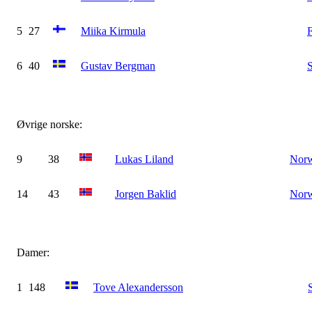
5
27
Miika Kirmula
F
6
40
Gustav Bergman
Øvrige norske:
9
38
Lukas Liland
Nor
14
43
Jorgen Baklid
Nor
Damer:
1
148
Tove Alexandersson