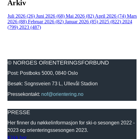
Arkiv
Juli 2026 (26)
Juni 2026 (68)
Mai 2026 (82)
April 2026 (74)
Mars
2026 (88)
Februar 2026 (82)
Januar 2026 (85)
2025 (822)
2024
(799)
2023 (487)
© NORGES ORIENTERINGSFORBUND
Post: Postboks 5000, 0840 Oslo
Besøk: Sognsveien 73 L, Ullevål Stadion
Pressekontakt:
nof@orientering.no
PRESSE
Her finner du nøkkelinformasjon for ski-o sesongen 2022 -
2023 og orienteringssesongen 2023.
Klikk her