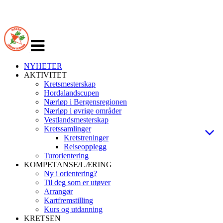
Veksle
navigasjon
NYHETER
AKTIVITET
Kretsmesterskap
Hordalandscupen
Nærløp i Bergensregionen
Nærløp i øvrige områder
Vestlandsmesterskap
Kretssamlinger
Kretstreninger
Reiseopplegg
Turorientering
KOMPETANSE/LÆRING
Ny i orientering?
Til deg som er utøver
Arrangør
Kartfremstilling
Kurs og utdanning
KRETSEN