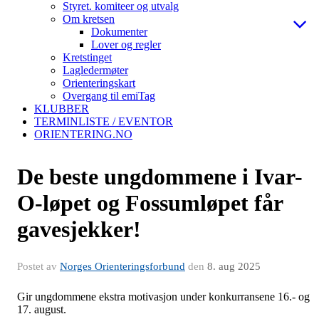
Styret. komiteer og utvalg
Om kretsen
Dokumenter
Lover og regler
Kretstinget
Lagledermøter
Orienteringskart
Overgang til emiTag
KLUBBER
TERMINLISTE / EVENTOR
ORIENTERING.NO
De beste ungdommene i Ivar-
O-løpet og Fossumløpet får
gavesjekker!
Postet av
Norges Orienteringsforbund
den
8. aug 2025
Gir ungdommene ekstra motivasjon under konkurransene 16.- og
17. august.