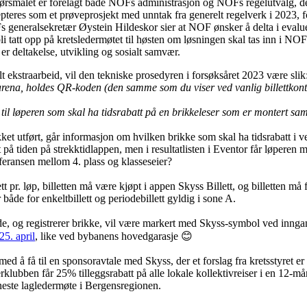
spørsmålet er forelagt både NOFs administrasjon og NOFs regelutvalg, d
epteres som et prøveprosjekt med unntak fra generelt regelverk i 2023, 
s generalsekretær Øystein Hildeskor sier at NOF ønsker å delta i evalue
bli tatt opp på kretsledermøtet til høsten om løsningen skal tas inn i 
 er deltakelse, utvikling og sosialt samvær.
 ekstraarbeid, vil den tekniske prosedyren i forsøksåret 2023 være slik
 arena, holdes QR-koden (den samme som du viser ved vanlig billettkon
til løperen som skal ha tidsrabatt på en brikkeleser som er montert sa
ket utført, går informasjon om hvilken brikke som skal ha tidsrabatt i
t på tiden på strekktidlappen, men i resultatlisten i Eventor får løper
feransen mellom 4. plass og klasseseier?
ett pr. løp, billetten må være kjøpt i appen Skyss Billett, og billetten må
både for enkeltbillett og periodebillett gyldig i sone A.
e, og registrerer brikke, vil være markert med Skyss-symbol ved inngan
5. april
, like ved bybanens hovedgarasje 😊
ed å få til en sponsoravtale med Skyss, der et forslag fra kretsstyret
rklubben får 25% tilleggsrabatt på alle lokale kollektivreiser i en 12-m
 neste lagledermøte i Bergensregionen.