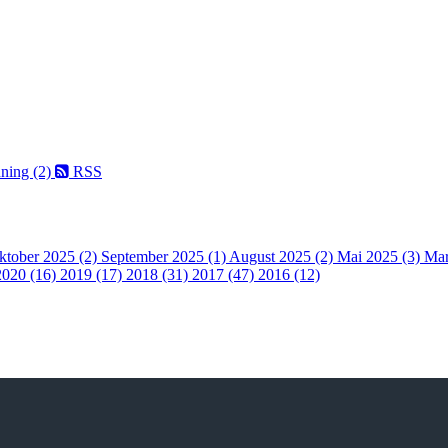
nning (2)
RSS
ktober 2025 (2)
September 2025 (1)
August 2025 (2)
Mai 2025 (3)
Mar
2020 (16)
2019 (17)
2018 (31)
2017 (47)
2016 (12)