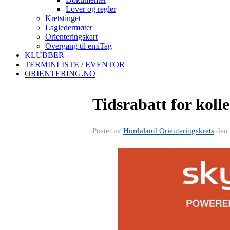
Lover og regler
Kretstinget
Lagledermøter
Orienteringskart
Overgang til emiTag
KLUBBER
TERMINLISTE / EVENTOR
ORIENTERING.NO
Tidsrabatt for koll
Postet av
Hordaland Orienteringskrets
den