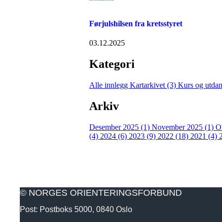
Førjulshilsen fra kretsstyret
03.12.2025
Kategori
Alle innlegg
Kartarkivet (3)
Kurs og utda
Arkiv
Desember 2025 (1)
November 2025 (1)
O
(4)
2024 (6)
2023 (9)
2022 (18)
2021 (4)
© NORGES ORIENTERINGSFORBUND
Post: Postboks 5000, 0840 Oslo