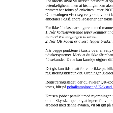
For ordens skyld vil kretsen presisere at 
betenkeligheter, men at løsningen kan aks
primært har fokus på enkeltresultater. NOF
Om løsningen viser seg vellykket, vil det 
anbefales i også andre løpsserier der fokus
For ikke å belaste arrangørene med manuelt
1. Når kollektivreisende løper kommer til
montert ved inngangen til arena.
2. Når QR-koden er avlest, legges brikken 
Når begge punktene i kursiv over er vellyk
tidtakersystemet. Merk at du ikke får rabat
45 sekunder. Dette kan kanskje utgjøre dif
Det gis kun tidsrabatt for en brikke pr. bill
registreringstidspunktet. Ordningen gjelder 
Registreringsstedet, der du avleser QR-kod
testes, blir på
pokalkampløpet på Kokstad 2
Kretsen jobber parallelt med nyordningen m
om til Skysskampen, og at løpere fra vinne
arbeidet med denne avtalen, vil bli gitt på