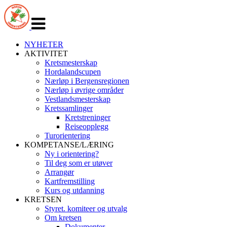
Veksle
navigasjon
NYHETER
AKTIVITET
Kretsmesterskap
Hordalandscupen
Nærløp i Bergensregionen
Nærløp i øvrige områder
Vestlandsmesterskap
Kretssamlinger
Kretstreninger
Reiseopplegg
Turorientering
KOMPETANSE/LÆRING
Ny i orientering?
Til deg som er utøver
Arrangør
Kartfremstilling
Kurs og utdanning
KRETSEN
Styret. komiteer og utvalg
Om kretsen
Dokumenter