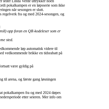
er leder Linda Verde uttrykker noen
fordi pokalkampen er en løpsserie som ikke
ringen når sesongen er slutt.
NOFs regelverk fra og med 2024-sesongen, og
:
troll) opp foran en QR-kodeleser som er
mme sted.
 vedkommende løp automatisk videre til
en med vedkommende brikke en tidsrabatt på
 fortsatt være gyldig på
g til arena, og første gang løsningen
 er at pokalkampen fra og med 2024 døpes
ånedersperiode etter seieren. Mer info om