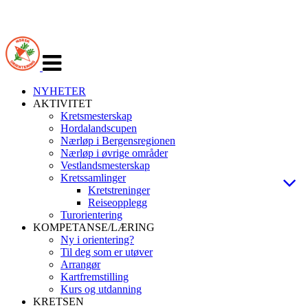
Veksle
navigasjon
NYHETER
AKTIVITET
Kretsmesterskap
Hordalandscupen
Nærløp i Bergensregionen
Nærløp i øvrige områder
Vestlandsmesterskap
Kretssamlinger
Kretstreninger
Reiseopplegg
Turorientering
KOMPETANSE/LÆRING
Ny i orientering?
Til deg som er utøver
Arrangør
Kartfremstilling
Kurs og utdanning
KRETSEN