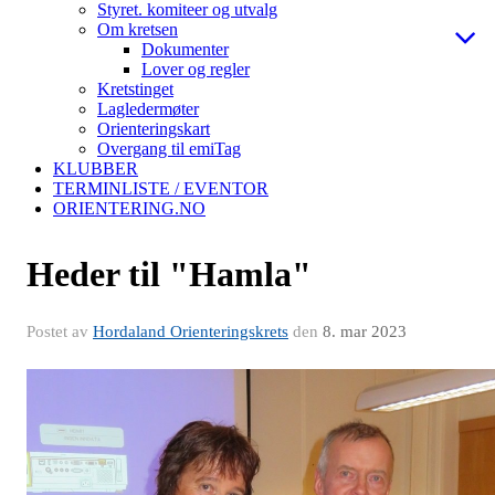
Styret. komiteer og utvalg
Om kretsen
Dokumenter
Lover og regler
Kretstinget
Lagledermøter
Orienteringskart
Overgang til emiTag
KLUBBER
TERMINLISTE / EVENTOR
ORIENTERING.NO
Heder til "Hamla"
Postet av
Hordaland Orienteringskrets
den
8. mar 2023