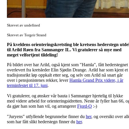
Skrevet av undefined
Skrevet av Torgeir Strand
På kveldens orienteringskretsting ble kretsens hederstegn utde
til Arild Røen fra Samnanger IL. Vi gratulerer så mye med
meget velfortjent tildeling!
På bildet over har Arild, også kjent som "Hamla", fått hederstegnet
overlevert fra kretsleder Elin Sjødin Drange. Arild har som kjent et
tradisjonsrikt løp oppkalt etter seg, og selv om Arild nå snart går
over i pensjonistenes rekker, lever
Hamla Grand Prix videre, i år
terminfestet til 17. juni
.
Vi gratulerer, og ønsker vår bauta i Samnanger hjertelig til lykke
med videre arbeid for orienteringsidretten. Neste år fyller han 66, o
da gjør han som han vil, og arrangerer
Fjord-O
:-)
"Juryens" utfyllende begrunnelse finner du
her
, og oversikt over all
som har fått slikt hederstegn finner du
her
.