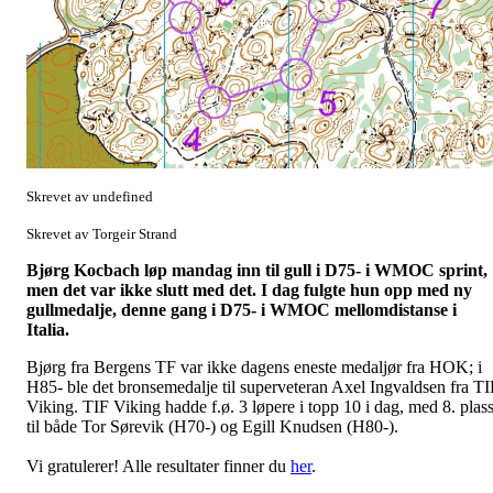
Skrevet av undefined
Skrevet av Torgeir Strand
Bjørg Kocbach løp mandag inn til gull i D75- i WMOC sprint,
men det var ikke slutt med det. I dag fulgte hun opp med ny
gullmedalje, denne gang i D75- i WMOC mellomdistanse i
Italia.
Bjørg fra Bergens TF var ikke dagens eneste medaljør fra HOK; i
H85- ble det bronsemedalje til superveteran Axel Ingvaldsen fra TI
Viking. TIF Viking hadde f.ø. 3 løpere i topp 10 i dag, med 8. plas
til både Tor Sørevik (H70-) og Egill Knudsen (H80-).
Vi gratulerer! Alle resultater finner du
her
.