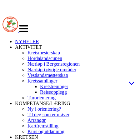
Veksle
navigasjon
NYHETER
AKTIVITET
Kretsmesterskap
Hordalandscupen
Nærløp i Bergensregionen
Nærløp i øvrige områder
Vestlandsmesterskap
Kretssamlinger
Kretstreninger
Reiseopplegg
Turorientering
KOMPETANSE/LÆRING
Ny i orientering?
Til deg som er utøver
Arrangør
Kartfremstilling
Kurs og utdanning
KRETSEN