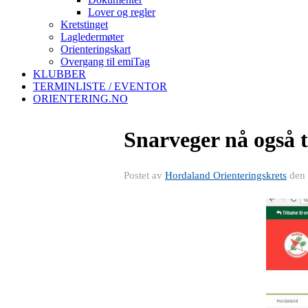
Lover og regler
Kretstinget
Lagledermøter
Orienteringskart
Overgang til emiTag
KLUBBER
TERMINLISTE / EVENTOR
ORIENTERING.NO
Snarveger nå også t
Postet av
Hordaland Orienteringskrets
den