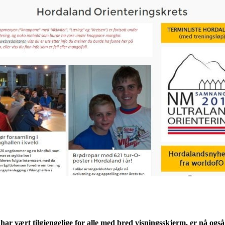
r vært tilgjengelige for alle med bred visningsskjerm, er nå også g