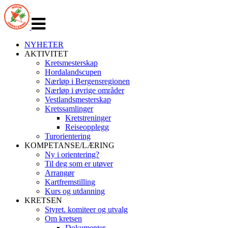
Veksle
navigasjon
NYHETER
AKTIVITET
Kretsmesterskap
Hordalandscupen
Nærløp i Bergensregionen
Nærløp i øvrige områder
Vestlandsmesterskap
Kretssamlinger
Kretstreninger
Reiseopplegg
Turorientering
KOMPETANSE/LÆRING
Ny i orientering?
Til deg som er utøver
Arrangør
Kartfremstilling
Kurs og utdanning
KRETSEN
Styret. komiteer og utvalg
Om kretsen
Dokumenter