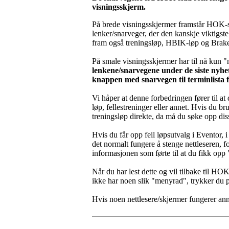
visningsskjerm.
På brede visningsskjermer framstår HOK-si
lenker/snarveger, der den kanskje viktigste
fram også treningsløp, HBIK-løp og Brake
På smale visningsskjermer har til nå kun "n
lenkene/snarvegene under de siste nyhet
knappen med snarvegen til terminlista 
Vi håper at denne forbedringen fører til at d
løp, fellestreninger eller annet. Hvis du 
treningsløp direkte, da må du søke opp di
Hvis du får opp feil løpsutvalg i Eventor, i
det normalt fungere å stenge nettleseren, 
informasjonen som førte til at du fikk opp 
Når du har lest dette og vil tilbake til H
ikke har noen slik "menyrad", trykker d
Hvis noen nettlesere/skjermer fungerer ann