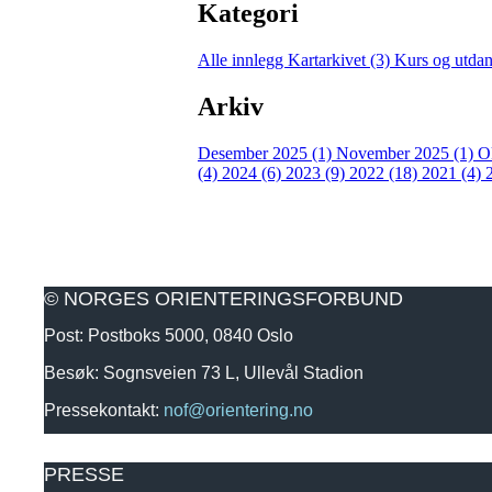
Kategori
Alle innlegg
Kartarkivet (3)
Kurs og utda
Arkiv
Desember 2025 (1)
November 2025 (1)
O
(4)
2024 (6)
2023 (9)
2022 (18)
2021 (4)
© NORGES ORIENTERINGSFORBUND
Post: Postboks 5000, 0840 Oslo
Besøk: Sognsveien 73 L, Ullevål Stadion
Pressekontakt:
nof@orientering.no
PRESSE