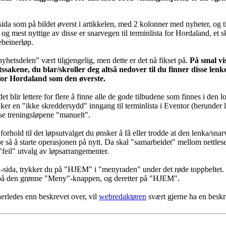
da som på bildet øverst i artikkelen, med 2 kolonner med nyheter, og 
 og mest nyttige av disse er snarvegen til terminlista for Hordaland, et 
beinerløp.
yhetsdelen" vært tilgjengelig, men dette er det nå fikset på.
På smal vi
ssakene, du blar/skroller deg altså nedover til du finner disse le
for Hordaland som den øverste.
et blir lettere for flere å finne alle de gode tilbudene som finnes i den l
bruker en "ikke skreddersydd" inngang til terminlista i Eventor (herunde
sse treningsløpene "manuelt".
 forhold til det løpsutvalget du ønsker å få eller trodde at den lenka/snar
for så å starte operasjonen på nytt. Da skal "samarbeidet" mellom nettl
"feil" utvalg av løpsarrangementer.
OK-sida, trykker du på "HJEM" i "menyraden" under det røde toppbeltet.
u på den grønne "Meny"-knappen, og deretter på "HJEM".
erledes enn beskrevet over, vil
webredaktøren
svært gjerne ha en besk