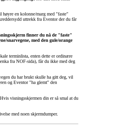
til høyre en kolonne/marg med "faste"
skreddersydd uttrekk fra Eventor der du får
sningsskjerm finner du nå de "faste"
nkene/snarvegene, med den gule/orange
okale terminlista, enten dette er ordinære
r lenka fra NOF-sida), får du ikke med deg
vegen du har brukt skulle ha gitt deg, vil
eseren og Eventor "ha glemt" den
 Hvis visningsskjermen din er så smal at du
rivelse med noen skjermdumper.