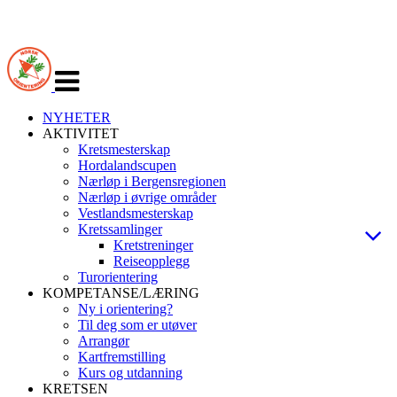
Veksle
navigasjon
NYHETER
AKTIVITET
Kretsmesterskap
Hordalandscupen
Nærløp i Bergensregionen
Nærløp i øvrige områder
Vestlandsmesterskap
Kretssamlinger
Kretstreninger
Reiseopplegg
Turorientering
KOMPETANSE/LÆRING
Ny i orientering?
Til deg som er utøver
Arrangør
Kartfremstilling
Kurs og utdanning
KRETSEN