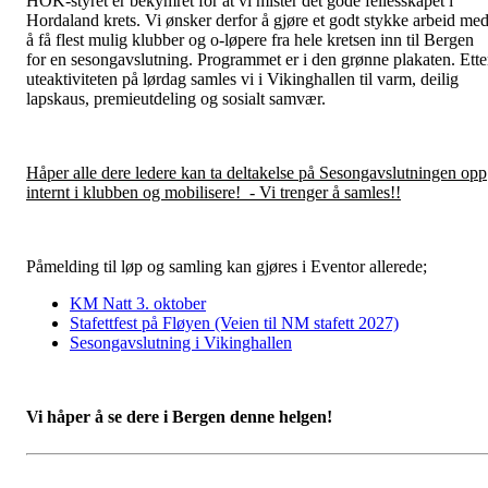
HOK-styret er bekymret for at vi mister det gode fellesskapet i
Hordaland krets. Vi ønsker derfor å gjøre et godt stykke arbeid me
å få flest mulig klubber og o-løpere fra hele kretsen inn til Bergen
for en sesongavslutning. Programmet er i den grønne plakaten. Ette
uteaktiviteten på lørdag samles vi i Vikinghallen til varm, deilig
lapskaus, premieutdeling og sosialt samvær.
Håper alle dere ledere kan ta deltakelse på Sesongavslutningen opp
internt i klubben og mobilisere! - Vi trenger å samles!!
Påmelding til løp og samling kan gjøres i Eventor allerede;
KM Natt 3. oktober
Stafettfest på Fløyen (Veien til NM stafett 2027)
Sesongavslutning i Vikinghallen
Vi håper å se dere i Bergen denne helgen!