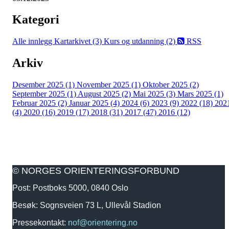
Kategori
Alle innlegg
Kartarkivet (3)
Kurs og utdanning (2)
RSS
Arkiv
Desember 2025 (1)
November 2025 (1)
Oktober 2025 (2)
September 2025 (1)
August 2025 (2)
Mai 2025 (3)
Mars 2025 (1)
Februar 2025 (2)
Januar 2025 (4)
2024 (6)
2023 (9)
2022 (18)
202
(4)
2020 (16)
2019 (17)
2018 (31)
2017 (47)
2016 (12)
© NORGES ORIENTERINGSFORBUND
Post: Postboks 5000, 0840 Oslo
Besøk: Sognsveien 73 L, Ullevål Stadion
Pressekontakt:
nof@orientering.no