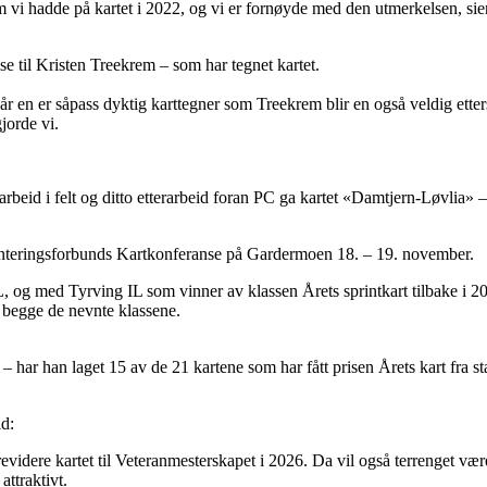
som vi hadde på kartet i 2022, og vi er fornøyde med den utmerkelsen, si
se til Kristen Treekrem – som har tegnet kartet.
 Når en er såpass dyktig karttegner som Treekrem blir en også veldig etter
jorde vi.
 arbeid i felt og ditto etterarbeid foran PC ga kartet «Damtjern-Løvlia»
ienteringsforbunds Kartkonferanse på Gardermoen 18. – 19. november.
, og med Tyrving IL som vinner av klassen Årets sprintkart tilbake i 20
i begge de nevnte klassene.
 har han laget 15 av de 21 kartene som har fått prisen Årets kart fra st
id:
revidere kartet til Veteranmesterskapet i 2026. Da vil også terrenget vær
ttraktivt.