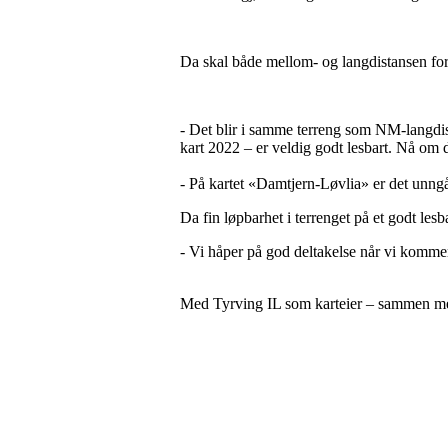
Da skal både mellom- og langdistansen for 
- Det blir i samme terreng som NM-langdist
kart 2022 – er veldig godt lesbart. Nå om 
- På kartet «Damtjern-Løvlia» er det unngåt
Da fin løpbarhet i terrenget på et godt le
- Vi håper på god deltakelse når vi kommer
Med Tyrving IL som karteier – sammen med R