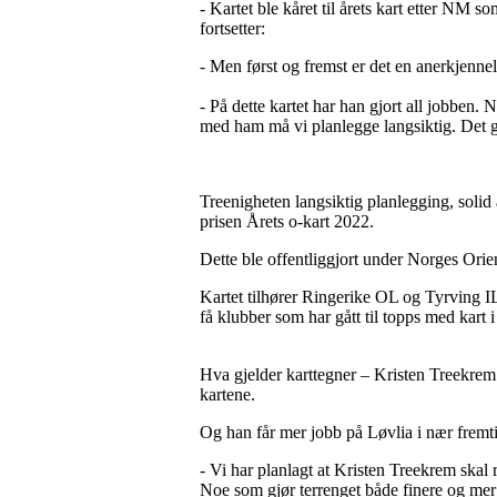
- Kartet ble kåret til årets kart etter NM 
fortsetter:
- Men først og fremst er det en anerkjennel
- På dette kartet har han gjort all jobben.
med ham må vi planlegge langsiktig. Det g
Treenigheten langsiktig planlegging, solid
prisen Årets o-kart 2022.
Dette ble offentliggjort under Norges Or
Kartet tilhører Ringerike OL og Tyrving IL
få klubber som har gått til topps med kart 
Hva gjelder karttegner – Kristen Treekrem –
kartene.
Og han får mer jobb på Løvlia i nær fremt
- Vi har planlagt at Kristen Treekrem skal 
Noe som gjør terrenget både finere og mer a