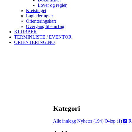
Lover og regler
Kretstinget
Lagledermøter
Orienteringskart
Overgang til emiTag
KLUBBER
TERMINLISTE / EVENTOR
ORIENTERING.NO
Kategori
Alle innlegg
Nyheter (194)
O-løp (1)
R