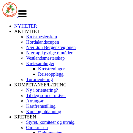
Veksle
navigasjon
NYHETER
AKTIVITET
Kretsmesterskap
Hordalandscupen
Nærløp i Bergensregionen
Nærløp i øvrige områder
Vestlandsmesterskap
Kretssamlinger
Kretstreninger
Reiseopplegg
Turorientering
KOMPETANSE/LÆRING
Ny i orientering?
Til deg som er utøver
Arrangør
Kartfremstilling
Kurs og utdanning
KRETSEN
Styret. komiteer og utvalg
Om kretsen
Dokumenter