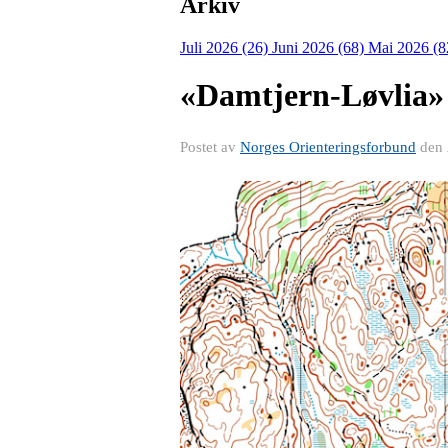
Arkiv
Juli 2026 (26)
Juni 2026 (68)
Mai 2026 (8
«Damtjern-Løvlia» k
Postet av
Norges Orienteringsforbund
den