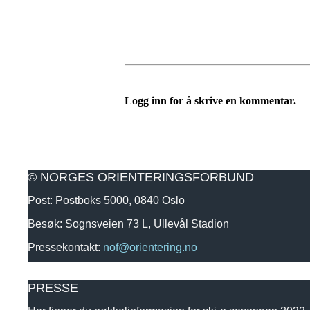
Logg inn for å skrive en kommentar.
© NORGES ORIENTERINGSFORBUND
Post: Postboks 5000, 0840 Oslo
Besøk: Sognsveien 73 L, Ullevål Stadion
Pressekontakt:
nof@orientering.no
PRESSE