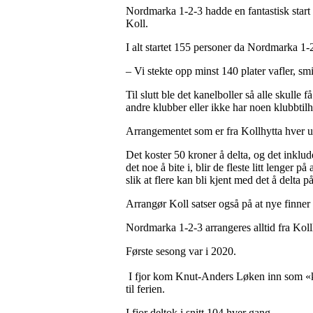
Nordmarka 1-2-3 hadde en fantastisk start t
Koll.
I alt startet 155 personer da Nordmarka 1-2
– Vi stekte opp minst 140 plater vafler,
Til slutt ble det kanelboller så alle skull
andre klubber eller ikke har noen klubbtilh
Arrangementet som er fra Kollhytta hver uke
Det koster 50 kroner å delta, og det inklud
det noe å bite i, blir de fleste litt lenger
slik at flere kan bli kjent med det å delta p
Arrangør Koll satser også på at nye finner 
Nordmarka 1-2-3 arrangeres alltid fra Kollhy
Første sesong var i 2020.
I fjor kom Knut-Anders Løken inn som «kval
til ferien.
I fjor deltok i snitt 104 hver gang.