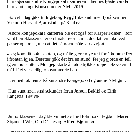
hun også sin andre Kongepokal i karrieren – hennes første var da
hun vant langdistansen under NM i 2019.
Sølvet i dag gikk til Ingeborg Rygg Eikeland, med fjorårsvinner –
Victoria Hæstad Bjørnstad – på 3. plass.
Andre kongepokal i karrieren ble det også for Kasper Fosser – so
vant herreklassen etter en finale hvor han hadde fått en luke ved
passering arena, uten at det på noen måte var avgjort:
- Jeg kom litt bak i starten, og måtte gjøre mye rett for å komme fr
i fronten igjen. Deretter gikk det bra en stund, før jeg gjorde en feil
igjen mot slutten. Men jeg klarte å holde trøkket oppe hele veien til
mål. Det var deilig, oppsummerte han.
Dermed tok han altså sin andre Kongepokal og andre NM-gull.
Han vant noen små sekunder foran Jørgen Baklid og Eirik
Langedal Breivik.
Juniorklassene i dag ble vunnet av Ine Bohnhorst Tegdan, Maria
Strømdal Wik, Ola Dåsnes og Alfred Bjørnerød.