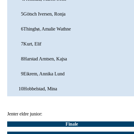
5
Götsch Iversen, Ronja
6
Thingbø, Amalie Wathne
7
Kurt, Elif
8
Harstad Arntsen, Kajsa
9
Eikrem, Annika Lund
10
Hobbelstad, Mina
Jenter eldre junior:
Finale