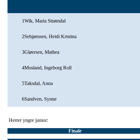
1
Wik, Maria Strømdal
2
Sebjørnsen, Heidi Kristina
3
Gløersen, Mathea
4
Mosland, Ingeborg Roll
5
Taksdal, Anna
6
Sandven, Synne
Herrer yngre junior:
Finale