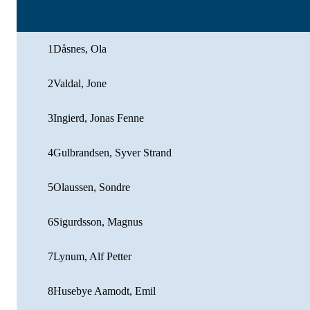
1
Dåsnes, Ola
2
Valdal, Jone
3
Ingierd, Jonas Fenne
4
Gulbrandsen, Syver Strand
5
Olaussen, Sondre
6
Sigurdsson, Magnus
7
Lynum, Alf Petter
8
Husebye Aamodt, Emil