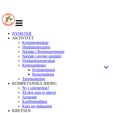
Veksle
navigasjon
NYHETER
AKTIVITET
Kretsmesterskap
Hordalandscupen
Nærløp i Bergensregionen
Nærløp i øvrige områder
Vestlandsmesterskap
Kretssamlinger
Kretstreninger
Reiseopplegg
Turorientering
KOMPETANSE/LÆRING
Ny i orientering?
Til deg som er utøver
Arrangør
Kartfremstilling
Kurs og utdanning
KRETSEN