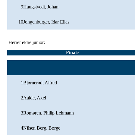
9
Haugstvedt, Johan
10
Jongenburger, Idar Elias
Herrer eldre junior:
Finale
1
Bjørnerød, Alfred
2
Aalde, Axel
3
Romøren, Philip Lehmann
4
Nilsen Berg, Børge