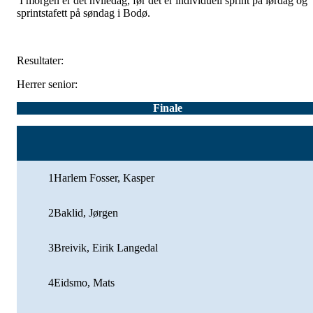
I morgen er det hviledag, før det er individuell sprint på lørdag og
sprintstafett på søndag i Bodø.
Resultater:
Herrer senior:
Finale
1
Harlem Fosser, Kasper
2
Baklid, Jørgen
3
Breivik, Eirik Langedal
4
Eidsmo, Mats