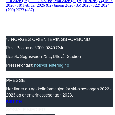
Juli 2026 (26)
Juni 2026 (68)
Mai 2026 (82)
April 2026 (74)
Mars
2026 (88)
Februar 2026 (82)
Januar 2026 (85)
2025 (822)
2024
(799)
2023 (487)
© NORGES ORIENTERINGSFORBUND
Post: Postboks 5000, 0840 Oslo
Besøk: Sognsveien 73 L, Ullevål Stadion
Pressekontakt:
nof@orientering.no
PRESSE
Her finner du nøkkelinformasjon for ski-o sesongen 2022 -
2023 og orienteringssesongen 2023.
Klikk her
SOSIALE MEDIER