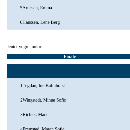
5
Arnesen, Emma
6
Hanssen, Lene Berg
Jenter yngre junior:
Finale
1
Tegdan, Ine Bohnhorst
2
Wingstedt, Minna Sofie
3
Richter, Mari
4
Fremstad, Maren Sofie