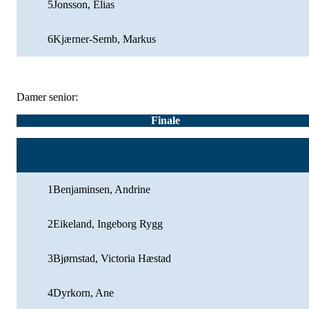
5
Jonsson, Elias
6
Kjærner-Semb, Markus
Damer senior:
Finale
1
Benjaminsen, Andrine
2
Eikeland, Ingeborg Rygg
3
Bjørnstad, Victoria Hæstad
4
Dyrkorn, Ane