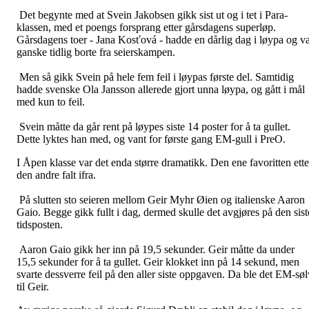
Det begynte med at Svein Jakobsen gikk sist ut og i tet i Para-
klassen, med et poengs forsprang etter gårsdagens superløp.
Gårsdagens toer - Jana Kosťová - hadde en dårlig dag i løypa og v
ganske tidlig borte fra seierskampen.
Men så gikk Svein på hele fem feil i løypas første del. Samtidig
hadde svenske Ola Jansson allerede gjort unna løypa, og gått i mål
med kun to feil.
Svein måtte da går rent på løypes siste 14 poster for å ta gullet.
Dette lyktes han med, og vant for første gang EM-gull i PreO.
I Åpen klasse var det enda større dramatikk. Den ene favoritten ette
den andre falt ifra.
På slutten sto seieren mellom Geir Myhr Øien og italienske Aaron
Gaio. Begge gikk fullt i dag, dermed skulle det avgjøres på den sist
tidsposten.
Aaron Gaio gikk her inn på 19,5 sekunder. Geir måtte da under
15,5 sekunder for å ta gullet. Geir klokket inn på 14 sekund, men
svarte dessverre feil på den aller siste oppgaven. Da ble det EM-søl
til Geir.