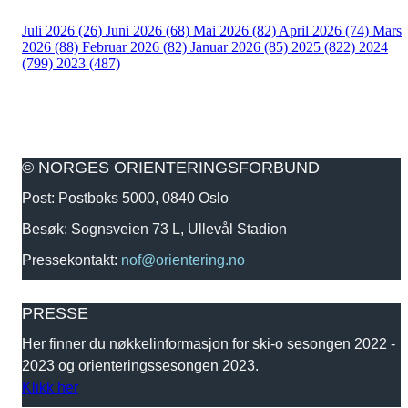
Juli 2026 (26)
Juni 2026 (68)
Mai 2026 (82)
April 2026 (74)
Mars
2026 (88)
Februar 2026 (82)
Januar 2026 (85)
2025 (822)
2024
(799)
2023 (487)
© NORGES ORIENTERINGSFORBUND
Post: Postboks 5000, 0840 Oslo
Besøk: Sognsveien 73 L, Ullevål Stadion
Pressekontakt:
nof@orientering.no
PRESSE
Her finner du nøkkelinformasjon for ski-o sesongen 2022 -
2023 og orienteringssesongen 2023.
Klikk her