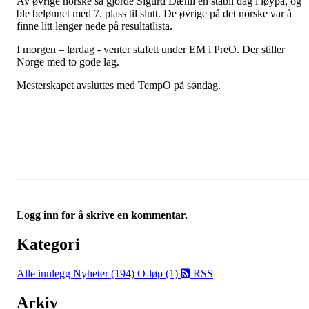
Av øvrige norske så gjorde Sigurd Dæhli en stabil dag i løypa, og
ble belønnet med 7. plass til slutt. De øvrige på det norske var å
finne litt lenger nede på resultatlista.
I morgen – lørdag - venter stafett under EM i PreO. Der stiller
Norge med to gode lag.
Mesterskapet avsluttes med TempO på søndag.
Logg inn for å skrive en kommentar.
Kategori
Alle innlegg
Nyheter (194)
O-løp (1)
RSS
Arkiv