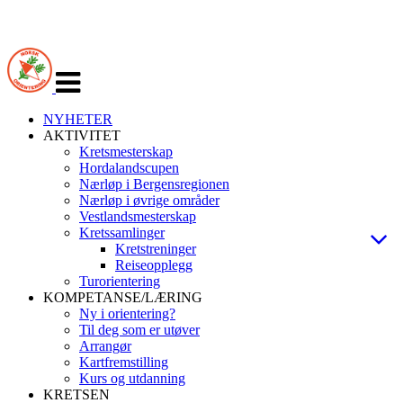
Veksle
navigasjon
NYHETER
AKTIVITET
Kretsmesterskap
Hordalandscupen
Nærløp i Bergensregionen
Nærløp i øvrige områder
Vestlandsmesterskap
Kretssamlinger
Kretstreninger
Reiseopplegg
Turorientering
KOMPETANSE/LÆRING
Ny i orientering?
Til deg som er utøver
Arrangør
Kartfremstilling
Kurs og utdanning
KRETSEN