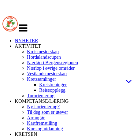
Veksle
navigasjon
NYHETER
AKTIVITET
Kretsmesterskap
Hordalandscupen
Nærløp i Bergensregionen
Nærløp i øvrige områder
Vestlandsmesterskap
Kretssamlinger
Kretstreninger
Reiseopplegg
Turorientering
KOMPETANSE/LÆRING
Ny i orientering?
Til deg som er utøver
Arrangør
Kartfremstilling
Kurs og utdanning
KRETSEN