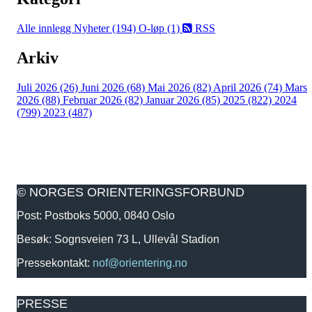
Alle innlegg
Nyheter (194)
O-løp (1)
RSS
Arkiv
Juli 2026 (26)
Juni 2026 (68)
Mai 2026 (82)
April 2026 (74)
Mars
2026 (88)
Februar 2026 (82)
Januar 2026 (85)
2025 (822)
2024
(799)
2023 (487)
© NORGES ORIENTERINGSFORBUND
Post: Postboks 5000, 0840 Oslo
Besøk: Sognsveien 73 L, Ullevål Stadion
Pressekontakt:
nof@orientering.no
PRESSE