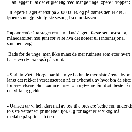
Han legger til at det er gledelig med mange unge løpere i troppen:
- 8 løpere i laget er født på 2000-tallet, og på damesiden er det 3
løpere som gjør sin første sesong i seniorklassen.
Imponerende å ta steget rett inn i landslaget i første seniorsesong, i
månedsskiftet mai-juni før vi se hva det holder til i internasjonal
sammenheng.
Både for de unge, men ikke minst de mer rutinerte som etter hvert
har «levert» bra også på sprint:
- Sprintnivået i Norge har blitt mye bedre de mye siste årene, hvor
langt det rekker i verdenscupen nå er avhengig av hvor bra de siste
forberedelsene blir – sammen med om utøverne får ut sitt beste når
det virkelig gjelder.
- Uansett tar vi helt klart mål av oss til å prestere bedre enn under d
to siste verdenscuprundene i fjor. Og for laget er et viktig mål
medalje på sprintstafetten.