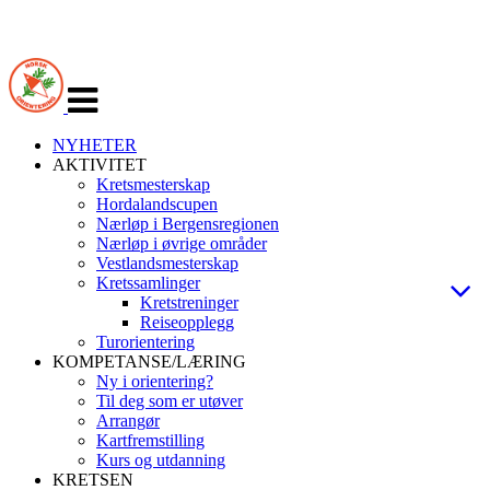
Veksle
navigasjon
NYHETER
AKTIVITET
Kretsmesterskap
Hordalandscupen
Nærløp i Bergensregionen
Nærløp i øvrige områder
Vestlandsmesterskap
Kretssamlinger
Kretstreninger
Reiseopplegg
Turorientering
KOMPETANSE/LÆRING
Ny i orientering?
Til deg som er utøver
Arrangør
Kartfremstilling
Kurs og utdanning
KRETSEN