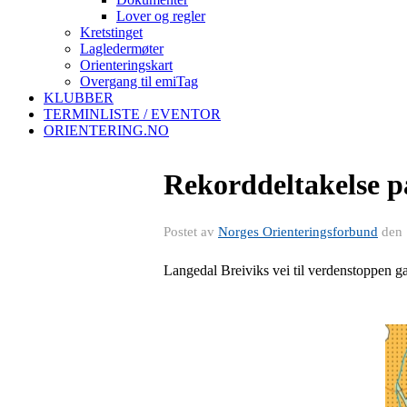
Lover og regler
Kretstinget
Lagledermøter
Orienteringskart
Overgang til emiTag
KLUBBER
TERMINLISTE / EVENTOR
ORIENTERING.NO
Rekorddeltakelse p
Postet av
Norges Orienteringsforbund
den
Langedal Breiviks vei til verdenstoppen 