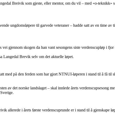
ngedal Breivik som gjeste, eller mentor, om du vil – med «o-teknikk» s
lovende ungdomsløpere til garvede veteraner – hadde satt av en time av 
ks vei gjennom skogen da han vant sesongens siste verdenscupløp i fjor
sa Langedal Brevik selv om det aktuelle løpet.
tatt med på den ferden som har gjort NTNUI-løperen i stand til å få til 
ten av det norske landslaget – skal innlede årets verdenscupsesong med
 Sverige.
vik allerede i årets første verdenscuprunde er i stand til å gjenskape l