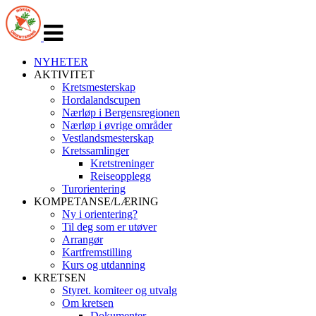
Veksle
navigasjon
NYHETER
AKTIVITET
Kretsmesterskap
Hordalandscupen
Nærløp i Bergensregionen
Nærløp i øvrige områder
Vestlandsmesterskap
Kretssamlinger
Kretstreninger
Reiseopplegg
Turorientering
KOMPETANSE/LÆRING
Ny i orientering?
Til deg som er utøver
Arrangør
Kartfremstilling
Kurs og utdanning
KRETSEN
Styret. komiteer og utvalg
Om kretsen
Dokumenter