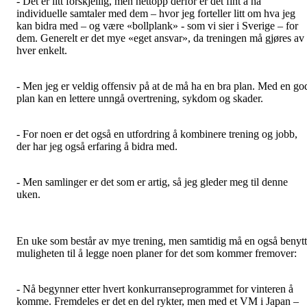
- Det er litt forskjellig, men nettopp derfor er det fint å ha
individuelle samtaler med dem – hvor jeg forteller litt om hva jeg
kan bidra med – og være «bollplank» - som vi sier i Sverige – for
dem. Generelt er det mye «eget ansvar», da treningen må gjøres av
hver enkelt.
- Men jeg er veldig offensiv på at de må ha en bra plan. Med en go
plan kan en lettere unngå overtrening, sykdom og skader.
- For noen er det også en utfordring å kombinere trening og jobb,
der har jeg også erfaring å bidra med.
- Men samlinger er det som er artig, så jeg gleder meg til denne
uken.
En uke som består av mye trening, men samtidig må en også benyt
muligheten til å legge noen planer for det som kommer fremover:
- Nå begynner etter hvert konkurranseprogrammet for vinteren å
komme. Fremdeles er det en del rykter, men med et VM i Japan –