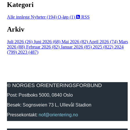
Kategori
Alle innlegg
Nyheter (194)
O-løp (1)
RSS
Arkiv
Juli 2026 (26)
Juni 2026 (68)
Mai 2026 (82)
April 2026 (74)
Mars
2026 (88)
Februar 2026 (82)
Januar 2026 (85)
2025 (822)
2024
(799)
2023 (487)
© NORGES ORIENTERINGSFORBUND
Post: Postboks 5000, 0840 Oslo
Besøk: Sognsveien 73 L, Ullevål Stadion
Pressekontakt:
nof@orientering.no