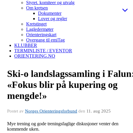
Styret. komiteer og utvalg
Om kretsen
Dokumenter
Lover og regler
Kretstinget
Lagledermøter
Orienteringskart
Overgang til emiTag
KLUBBER
TERMINLISTE / EVENTOR
ORIENTERING.NO
Ski-o landslagssamling i Falun
«Fokus blir på kupering og
mengde!»
Postet av
Norges Orienteringsforbund
den
11. aug 2025
Mye trening og gode treningsfaglige diskusjoner venter den
kommende uken.