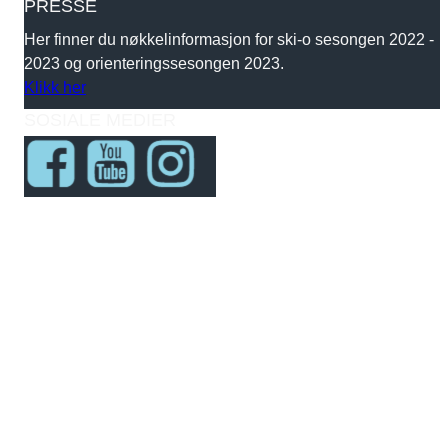
PRESSE
Her finner du nøkkelinformasjon for ski-o sesongen 2022 -
2023 og orienteringssesongen 2023.
Klikk her
SOSIALE MEDIER