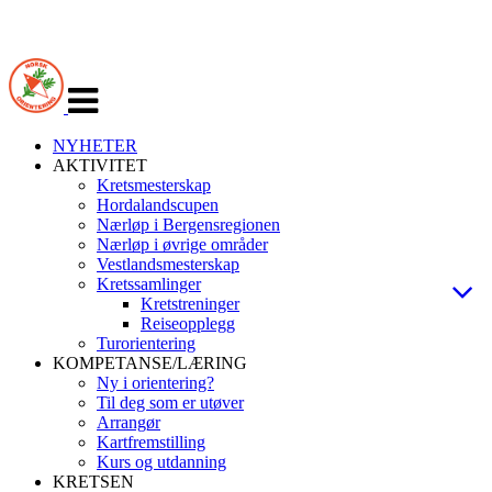
Veksle
navigasjon
NYHETER
AKTIVITET
Kretsmesterskap
Hordalandscupen
Nærløp i Bergensregionen
Nærløp i øvrige områder
Vestlandsmesterskap
Kretssamlinger
Kretstreninger
Reiseopplegg
Turorientering
KOMPETANSE/LÆRING
Ny i orientering?
Til deg som er utøver
Arrangør
Kartfremstilling
Kurs og utdanning
KRETSEN