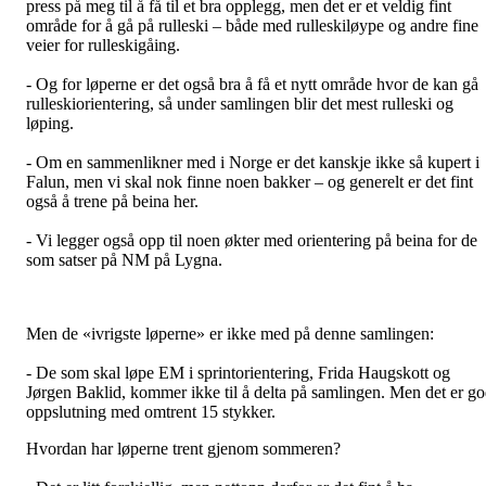
press på meg til å få til et bra opplegg, men det er et veldig fint
område for å gå på rulleski – både med rulleskiløype og andre fine
veier for rulleskigåing.
- Og for løperne er det også bra å få et nytt område hvor de kan gå
rulleskiorientering, så under samlingen blir det mest rulleski og
løping.
- Om en sammenlikner med i Norge er det kanskje ikke så kupert i
Falun, men vi skal nok finne noen bakker – og generelt er det fint
også å trene på beina her.
- Vi legger også opp til noen økter med orientering på beina for de
som satser på NM på Lygna.
Men de «ivrigste løperne» er ikke med på denne samlingen:
- De som skal løpe EM i sprintorientering, Frida Haugskott og
Jørgen Baklid, kommer ikke til å delta på samlingen. Men det er g
oppslutning med omtrent 15 stykker.
Hvordan har løperne trent gjenom sommeren?