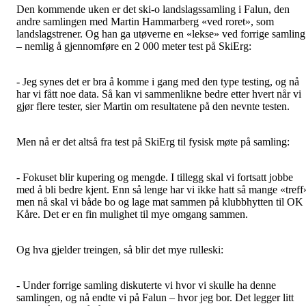
Den kommende uken er det ski-o landslagssamling i Falun, den
andre samlingen med Martin Hammarberg «ved roret», som
landslagstrener. Og han ga utøverne en «lekse» ved forrige samling
– nemlig å gjennomføre en 2 000 meter test på SkiErg:
- Jeg synes det er bra å komme i gang med den type testing, og nå
har vi fått noe data. Så kan vi sammenlikne bedre etter hvert når vi
gjør flere tester, sier Martin om resultatene på den nevnte testen.
Men nå er det altså fra test på SkiErg til fysisk møte på samling:
- Fokuset blir kupering og mengde. I tillegg skal vi fortsatt jobbe
med å bli bedre kjent. Enn så lenge har vi ikke hatt så mange «treff
men nå skal vi både bo og lage mat sammen på klubbhytten til OK
Kåre. Det er en fin mulighet til mye omgang sammen.
Og hva gjelder treingen, så blir det mye rulleski:
- Under forrige samling diskuterte vi hvor vi skulle ha denne
samlingen, og nå endte vi på Falun – hvor jeg bor. Det legger litt