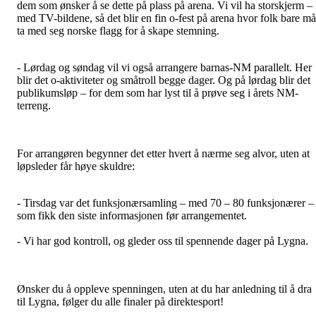
dem som ønsker å se dette på plass på arena. Vi vil ha storskjerm –
med TV-bildene, så det blir en fin o-fest på arena hvor folk bare må
ta med seg norske flagg for å skape stemning.
- Lørdag og søndag vil vi også arrangere barnas-NM parallelt. Her
blir det o-aktiviteter og småtroll begge dager. Og på lørdag blir det
publikumsløp – for dem som har lyst til å prøve seg i årets NM-
terreng.
For arrangøren begynner det etter hvert å nærme seg alvor, uten at
løpsleder får høye skuldre:
- Tirsdag var det funksjonærsamling – med 70 – 80 funksjonærer –
som fikk den siste informasjonen før arrangementet.
- Vi har god kontroll, og gleder oss til spennende dager på Lygna.
Ønsker du å oppleve spenningen, uten at du har anledning til å dra
til Lygna, følger du alle finaler på direktesport!