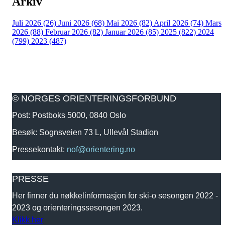
Arkiv
Juli 2026 (26)
Juni 2026 (68)
Mai 2026 (82)
April 2026 (74)
Mars
2026 (88)
Februar 2026 (82)
Januar 2026 (85)
2025 (822)
2024
(799)
2023 (487)
© NORGES ORIENTERINGSFORBUND
Post: Postboks 5000, 0840 Oslo
Besøk: Sognsveien 73 L, Ullevål Stadion
Pressekontakt:
nof@orientering.no
PRESSE
Her finner du nøkkelinformasjon for ski-o sesongen 2022 -
2023 og orienteringssesongen 2023.
Klikk her