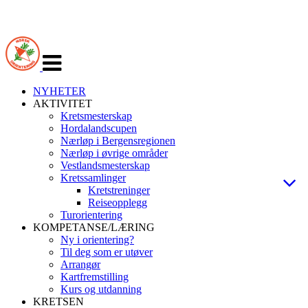
Veksle
navigasjon
NYHETER
AKTIVITET
Kretsmesterskap
Hordalandscupen
Nærløp i Bergensregionen
Nærløp i øvrige områder
Vestlandsmesterskap
Kretssamlinger
Kretstreninger
Reiseopplegg
Turorientering
KOMPETANSE/LÆRING
Ny i orientering?
Til deg som er utøver
Arrangør
Kartfremstilling
Kurs og utdanning
KRETSEN