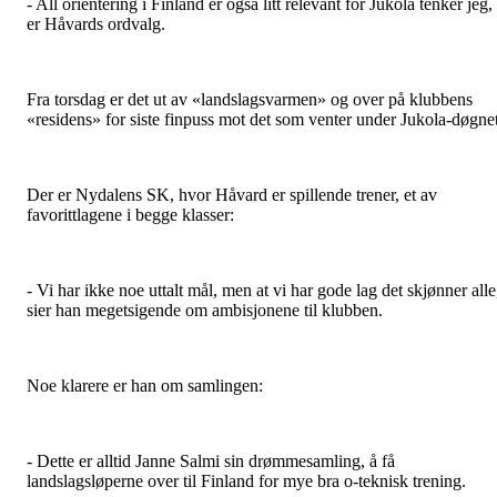
- All orientering i Finland er også litt relevant for Jukola tenker jeg,
er Håvards ordvalg.
Fra torsdag er det ut av «landslagsvarmen» og over på klubbens
«residens» for siste finpuss mot det som venter under Jukola-døgnet
Der er Nydalens SK, hvor Håvard er spillende trener, et av
favorittlagene i begge klasser:
- Vi har ikke noe uttalt mål, men at vi har gode lag det skjønner alle
sier han megetsigende om ambisjonene til klubben.
Noe klarere er han om samlingen:
- Dette er alltid Janne Salmi sin drømmesamling, å få
landslagsløperne over til Finland for mye bra o-teknisk trening.