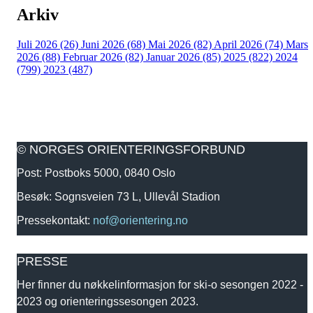
Arkiv
Juli 2026 (26)
Juni 2026 (68)
Mai 2026 (82)
April 2026 (74)
Mars
2026 (88)
Februar 2026 (82)
Januar 2026 (85)
2025 (822)
2024
(799)
2023 (487)
© NORGES ORIENTERINGSFORBUND
Post: Postboks 5000, 0840 Oslo
Besøk: Sognsveien 73 L, Ullevål Stadion
Pressekontakt:
nof@orientering.no
PRESSE
Her finner du nøkkelinformasjon for ski-o sesongen 2022 -
2023 og orienteringssesongen 2023.