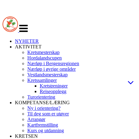
Veksle
navigasjon
NYHETER
AKTIVITET
Kretsmesterskap
Hordalandscupen
Nærløp i Bergensregionen
Nærløp i øvrige områder
Vestlandsmesterskap
Kretssamlinger
Kretstreninger
Reiseopplegg
Turorientering
KOMPETANSE/LÆRING
Ny i orientering?
Til deg som er utøver
Arrangør
Kartfremstilling
Kurs og utdanning
KRETSEN