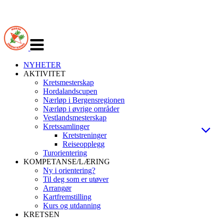
Veksle
navigasjon
NYHETER
AKTIVITET
Kretsmesterskap
Hordalandscupen
Nærløp i Bergensregionen
Nærløp i øvrige områder
Vestlandsmesterskap
Kretssamlinger
Kretstreninger
Reiseopplegg
Turorientering
KOMPETANSE/LÆRING
Ny i orientering?
Til deg som er utøver
Arrangør
Kartfremstilling
Kurs og utdanning
KRETSEN