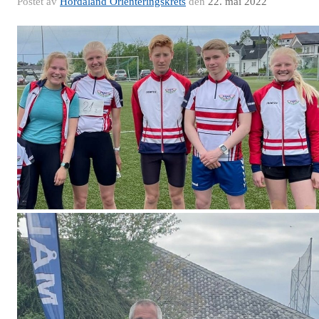
Postet av
Hordaland Orienteringskrets
den
22. mai 2022