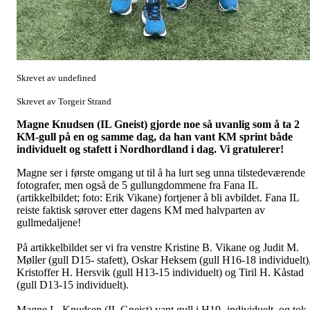
Skrevet av undefined
Skrevet av Torgeir Strand
Magne Knudsen (IL Gneist) gjorde noe så uvanlig som å ta 2
KM-gull på en og samme dag, da han vant KM sprint både
individuelt og stafett i Nordhordland i dag. Vi gratulerer!
Magne ser i første omgang ut til å ha lurt seg unna tilstedeværende
fotografer, men også de 5 gullungdommene fra Fana IL
(artikkelbildet; foto: Erik Vikane) fortjener å bli avbildet. Fana IL
reiste faktisk sørover etter dagens KM med halvparten av
gullmedaljene!
På artikkelbildet ser vi fra venstre Kristine B. Vikane og Judit M.
Møller (gull D15- stafett), Oskar Heksem (gull H16-18 individuelt)
Kristoffer H. Hersvik (gull H13-15 individuelt) og Tiril H. Kåstad
(gull D13-15 individuelt).
Magne L. Knudsen (IL Gneist) vant gull i H19- individuelt, og tok