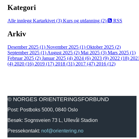
Kategori
Alle innlegg
Kartarkivet (3)
Kurs og utdanning (2)
RSS
Arkiv
Desember 2025 (1)
November 2025 (1)
Oktober 2025 (2)
September 2025 (1)
August 2025 (2)
Mai 2025 (3)
Mars 2025 (1)
Februar 2025 (2)
Januar 2025 (4)
2024 (6)
2023 (9)
2022 (18)
202
(4)
2020 (16)
2019 (17)
2018 (31)
2017 (47)
2016 (12)
© NORGES ORIENTERINGSFORBUND
Post: Postboks 5000, 0840 Oslo
Besøk: Sognsveien 73 L, Ullevål Stadion
Pressekontakt:
nof@orientering.no