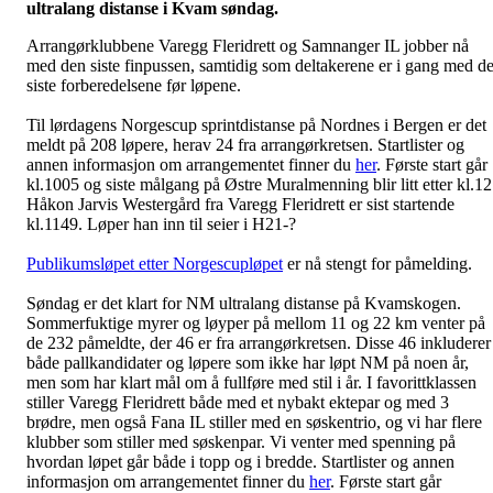
ultralang distanse i Kvam søndag.
Arrangørklubbene Varegg Fleridrett og Samnanger IL jobber nå
med den siste finpussen, samtidig som deltakerene er i gang med d
siste forberedelsene før løpene.
Til lørdagens Norgescup sprintdistanse på Nordnes i Bergen er det
meldt på 208 løpere, herav 24 fra arrangørkretsen. Startlister og
annen informasjon om arrangementet finner du
her
. Første start går
kl.1005 og siste målgang på Østre Muralmenning blir litt etter kl.12
Håkon Jarvis Westergård fra Varegg Fleridrett er sist startende
kl.1149. Løper han inn til seier i H21-?
Publikumsløpet etter Norgescupløpet
er nå stengt for påmelding.
Søndag er det klart for NM ultralang distanse på Kvamskogen.
Sommerfuktige myrer og løyper på mellom 11 og 22 km venter på
de 232 påmeldte, der 46 er fra arrangørkretsen. Disse 46 inkluderer
både pallkandidater og løpere som ikke har løpt NM på noen år,
men som har klart mål om å fullføre med stil i år. I favorittklassen
stiller Varegg Fleridrett både med et nybakt ektepar og med 3
brødre, men også Fana IL stiller med en søskentrio, og vi har flere
klubber som stiller med søskenpar. Vi venter med spenning på
hvordan løpet går både i topp og i bredde. Startlister og annen
informasjon om arrangementet finner du
her
. Første start går