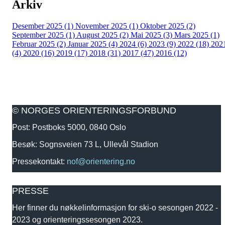
Arkiv
Desember 2025 (1)
November 2025 (1)
Oktober 2025 (2)
September 2025 (1)
August 2025 (2)
Mai 2025 (3)
Mars 2025 (1)
Februar 2025 (2)
Januar 2025 (4)
2024 (6)
2023 (9)
2022 (18)
202
(4)
2020 (16)
2019 (17)
2018 (31)
2017 (47)
2016 (12)
© NORGES ORIENTERINGSFORBUND
Post: Postboks 5000, 0840 Oslo
Besøk: Sognsveien 73 L, Ullevål Stadion
Pressekontakt:
nof@orientering.no
PRESSE
Her finner du nøkkelinformasjon for ski-o sesongen 2022 -
2023 og orienteringssesongen 2023.