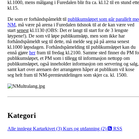
kl.1000, mens målgang i Furedalen blir fra ca. kl.12 til en stund ette
kl.15.
De som er forhåndspåmeldt til
publikumsløpet som går parallelt me
NM
, må være på arena i Furedalen tidsnok til at de kan være ved
start
senest
kl.1130 (OBS: Det er langt til start for de 3 lengste
løypene!). De som vil løpe publikumsløp, men som ikke har
forhåndspåmeldt seg til dette, må melde seg på på arena senest
kl.1000 løpsdagen. Forhåndspåmelding til publikumsløpet kan du
ennå gjøre
her
fram til fredag kl.2100. Samme sted finner du PM fo
publikumsløpet, et PM som i tillegg til informasjon nettopp om
publikumsløpet, også inneholder informasjon om servering og salg,
samt kart over arenaen der arrangøren håper at publikum vil kose
seg helt fram til NM-premieutdelingen som skjer ca. kl. 1500.
Kategori
Alle innlegg
Kartarkivet (3)
Kurs og utdanning (2)
RSS