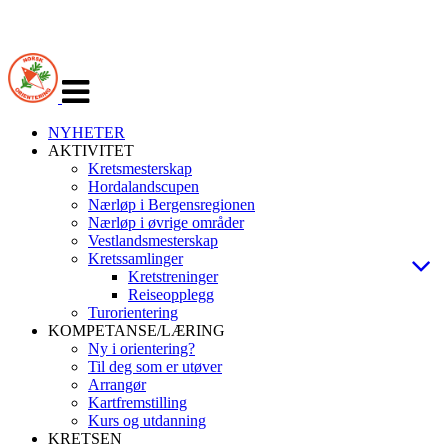
Veksle
navigasjon
NYHETER
AKTIVITET
Kretsmesterskap
Hordalandscupen
Nærløp i Bergensregionen
Nærløp i øvrige områder
Vestlandsmesterskap
Kretssamlinger
Kretstreninger
Reiseopplegg
Turorientering
KOMPETANSE/LÆRING
Ny i orientering?
Til deg som er utøver
Arrangør
Kartfremstilling
Kurs og utdanning
KRETSEN